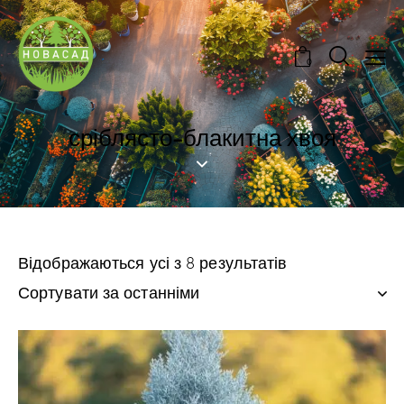
0
сріблясто-блакитна хвоя
Відображаються усі з 8 результатів