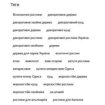
Теги
Вічнозелені рослини
декоративне дерево
декоративне хвойне дерево
декоративний кущ
декоративні дерева
декоративні кущі
декоративні рослини
декоративні рослини Україна
декоративні хвойники
дерева
дерева для парків Україна
екзотичні рослин
елки
живоплот
живі огорожі
квітучі рослини
кипарисовик
купити кипарисовик Одеса
купити ялину Одеса
кущ
морозостійкі дерева
морозостійкі кущі
морозостійкі рослини
морозостійкі хвойники
на штамбі
рослини для альпінаріїв
рослини для балкона