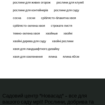
рослини для живих огорож
рослини для клумб
рослини для контейнерів
рослини для саду
сосна
сосни
сріблясто-блакитна хвоя
сріблясто-зелена хвоя
строкате листя
темно-зелена хвоя
хвойные
хвойні
хвойні дерева для саду
хвойні рослини
хвоя для ландшафтного дизайну
хвоя для озеленення
ялина
ялина 40см
Садовий центр "Новасад" - все для
вашого саду мрії! Рослини, добрива та