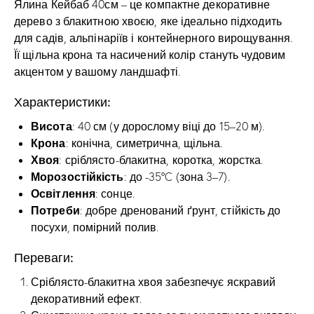
Ялина Кейбаб 40см – це компактне декоративне
дерево з блакитною хвоєю, яке ідеально підходить
для садів, альпінаріїв і контейнерного вирощування.
Її щільна крона та насичений колір стануть чудовим
акцентом у вашому ландшафті.
Характеристики:
Висота
: 40 см (у дорослому віці до 15–20 м).
Крона
: конічна, симетрична, щільна.
Хвоя
: сріблясто-блакитна, коротка, жорстка.
Морозостійкість
: до -35°C (зона 3–7).
Освітлення
: сонце.
Потреби
: добре дренований ґрунт, стійкість до
посухи, помірний полив.
Переваги:
Сріблясто-блакитна хвоя забезпечує яскравий
декоративний ефект.