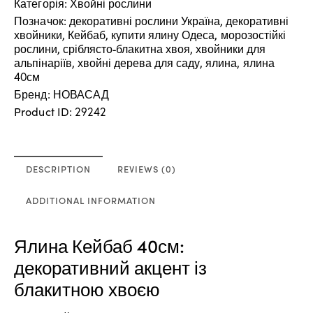
Категорія:
Хвойні рослини
Позначок:
декоративні рослини Україна
,
декоративні
хвойники
,
Кейбаб
,
купити ялину Одеса
,
морозостійкі
рослини
,
сріблясто-блакитна хвоя
,
хвойники для
альпінаріїв
,
хвойні дерева для саду
,
ялина
,
ялина
40см
Бренд:
НОВАСАД
Product ID:
29242
DESCRIPTION
REVIEWS (0)
ADDITIONAL INFORMATION
Ялина Кейбаб 40см:
декоративний акцент із
блакитною хвоєю