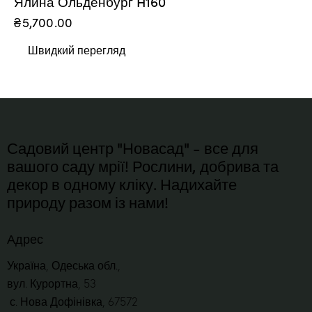
Ялина Ольденбург H160
₴
5,700.00
Швидкий перегляд
Садовий центр "Новасад" - все для
вашого саду мрії! Рослини, добрива та
декор в одному кліку. Надихайте
природу разом із нами!
Адрес
Україна, Одеська обл.,
вул. Курортна, 53
с. Нова Дофінівка, 67572