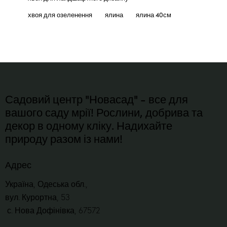
хвоя для озеленення
ялина
ялина 40см
Садовий центр "Новасад" - все для
вашого саду мрії! Рослини, добрива та
декор в одному кліку. Надихайте
природу разом із нами!
Адрес
Україна, Одеська обл.,
вул. Курортна, 53
с. Нова Дофінівка, 67572