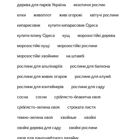
дерева для парків Україна
екзотичні рослин
елки
живоплот
живі огорожі
квітучі рослини
кипарисовик
купити кипарисовик Одеса
купити ялину Одеса
кущ
морозостійкі дерева
морозостійкі кущі
морозостійкі рослини
морозостійкі хвойники
на штамбі
рослини для альпінаріїв
рослини для балкона
рослини для живих огорож
рослини для клумб
рослини для контейнерів
рослини для саду
сосна
сосни
сріблясто-блакитна хвоя
сріблясто-зелена хвоя
строкате листя
темно-зелена хвоя
хвойные
хвойні
хвойні дерева для саду
хвойні рослини
хвоя для ландшафтного дизайну