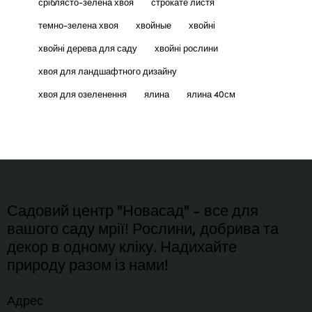
сріблясто-зелена хвоя
строкате листя
темно-зелена хвоя
хвойные
хвойні
хвойні дерева для саду
хвойні рослини
хвоя для ландшафтного дизайну
хвоя для озеленення
ялина
ялина 40см
Садовий центр "Новасад" - все для
вашого саду мрії! Рослини, добрива та
декор в одному кліку. Надихайте
природу разом із нами!
Адрес