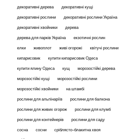
декоративні дерева
декоративні кущі
декоративні рослини
декоративні рослини Україна
декоративні хвойники
дерева
дерева для парків Україна
екзотичні рослин
елки
живоплот
живі огорожі
квітучі рослини
кипарисовик
купити кипарисовик Одеса
купити ялину Одеса
кущ
морозостійкі дерева
морозостійкі кущі
морозостійкі рослини
морозостійкі хвойники
на штамбі
рослини для альпінаріїв
рослини для балкона
рослини для живих огорож
рослини для клумб
рослини для контейнерів
рослини для саду
сосна
сосни
сріблясто-блакитна хвоя