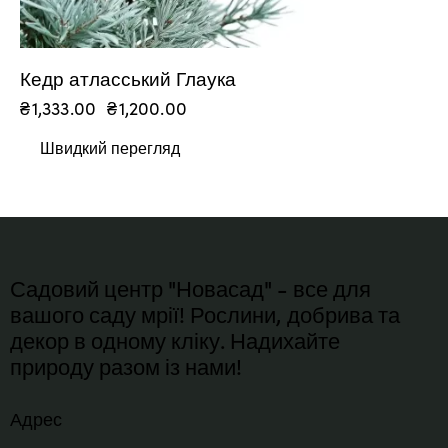
Кедр атласський Глаука
₴
1,333.00
₴
1,200.00
Швидкий перегляд
Садовий центр "Новасад" - все для
вашого саду мрії! Рослини, добрива та
декор в одному кліку. Надихайте
природу разом із нами!
Адрес