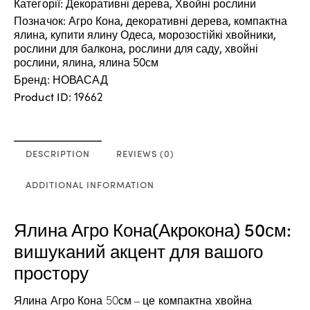
Категорії:
Декоративні дерева
,
Хвойні рослини
Позначок:
Агро Кона
,
декоративні дерева
,
компактна
ялина
,
купити ялину Одеса
,
морозостійкі хвойники
,
рослини для балкона
,
рослини для саду
,
хвойні
рослини
,
ялина
,
ялина 50см
Бренд:
НОВАСАД
Product ID:
19662
DESCRIPTION
REVIEWS (0)
ADDITIONAL INFORMATION
Ялина Агро Кона(Акрокона) 50см:
вишуканий акцент для вашого
простору
Ялина Агро Кона 50см – це компактна хвойна