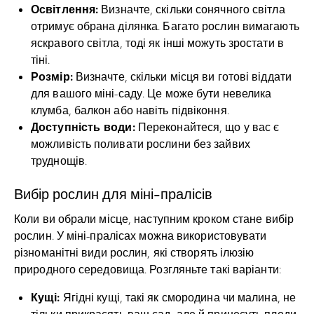
Освітлення:
Визначте, скільки сонячного світла
отримує обрана ділянка. Багато рослин вимагають
яскравого світла, тоді як інші можуть зростати в
тіні.
Розмір:
Визначте, скільки місця ви готові віддати
для вашого міні-саду. Це може бути невелика
клумба, балкон або навіть підвіконня.
Доступність води:
Переконайтеся, що у вас є
можливість поливати рослини без зайвих
труднощів.
Вибір рослин для міні-пралісів
Коли ви обрали місце, наступним кроком стане вибір
рослин. У міні-пралісах можна використовувати
різноманітні види рослин, які створять ілюзію
природного середовища. Розгляньте такі варіанти:
Кущі:
Ягідні кущі, такі як смородина чи малина, не
тільки прикрасять ваш сад, але й принесуть плоди.