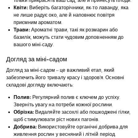
Квіти:
Виберіть багаторічники, як-то лаванду, яка
не лише радує око, але й наповнює повітря
приємним ароматом.
Трави:
Ароматні трави, такі як розмарин або
базилік, можуть стати чудовим доповненням до
вашого міні-саду.
Догляд за міні-садом
Догляд за міні-садом – це важливий етап, який
забезпечить його тривалу красу і здоров’я. Основні
складові догляду включають:
Полив:
Регулярний полив є ключем до успіху.
Зверніть увагу на потреби кожної рослини.
Обрізка:
Видаляйте засохлі або пошкоджені гілки,
щоб стимулювати ріст нових пагонів.
Добрива:
Використовуйте органічні добрива для
живлення рослин у весняний і літній період.