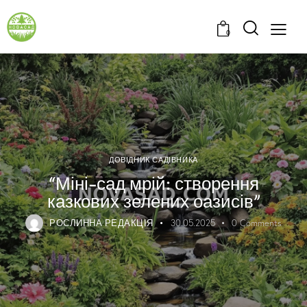
0
ДОВІДНИК САДІВНИКА
“Міні-сад мрій: створення
казкових зелених оазисів”
РОСЛИННА РЕДАКЦІЯ
30.05.2025
0
Comments