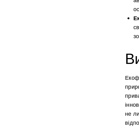
а
о
Е
с
зо
В
Екофл
прир
прив
іннов
не л
відп