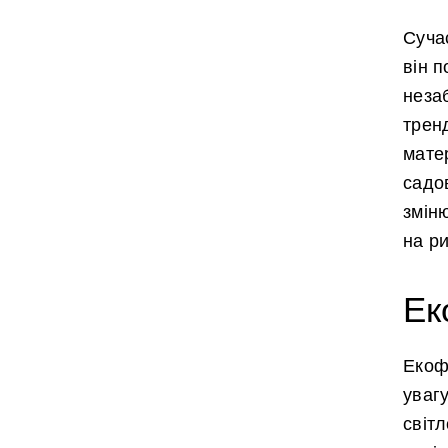
Суча
він 
неза
трен
матер
садов
зміню
на ри
Ек
Екофл
увагу
світл