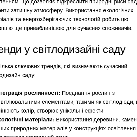
тленням, що дозволяє підкреслити природні риси сад
рити затишну атмосферу. Використання екологічних
ріалів та енергозберігаючих технологій робить цю
епцію ще привабливішою для сучасних споживачів.
енди у світлодизайні саду
ілька ключових трендів, які визначають сучасний
лодизайн саду:
нтеграція рослинності:
Поєднання рослин з
світлювальними елементами, такими як світлодіоди,
інюють колір, створює унікальні ефекти.
кологічні матеріали:
Використання деревини, камен
нших природних матеріалів у конструкціях освітлення