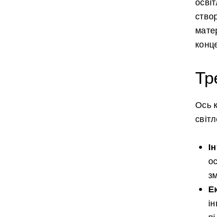
осві
ство
мате
конц
Тр
Ось к
світ
І
о
зм
Е
і