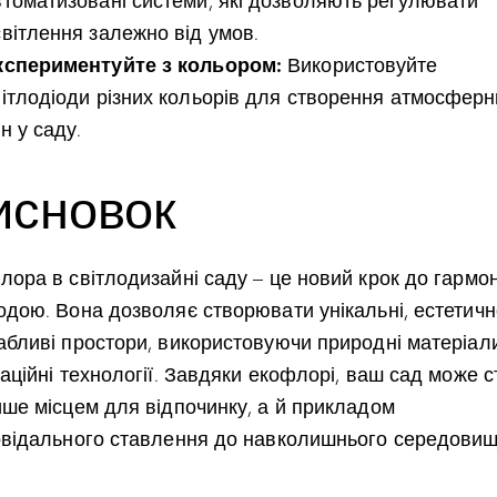
втоматизовані системи, які дозволяють регулювати
світлення залежно від умов.
кспериментуйте з кольором:
Використовуйте
вітлодіоди різних кольорів для створення атмосферн
н у саду.
исновок
ора в світлодизайні саду – це новий крок до гармоні
одою. Вона дозволяє створювати унікальні, естетичн
абливі простори, використовуючи природні матеріал
аційні технології. Завдяки екофлорі, ваш сад може с
ише місцем для відпочинку, а й прикладом
овідального ставлення до навколишнього середовищ