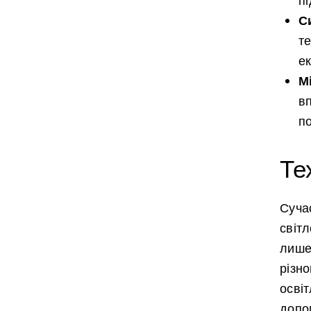
п
С
т
е
М
в
п
Те
Сучас
світл
лише
різно
осві
допо