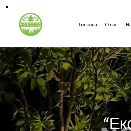
Головна
О нас
На
“Ек