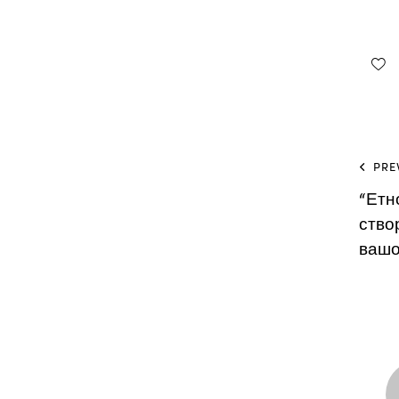
PRE
“Етн
ство
вашо