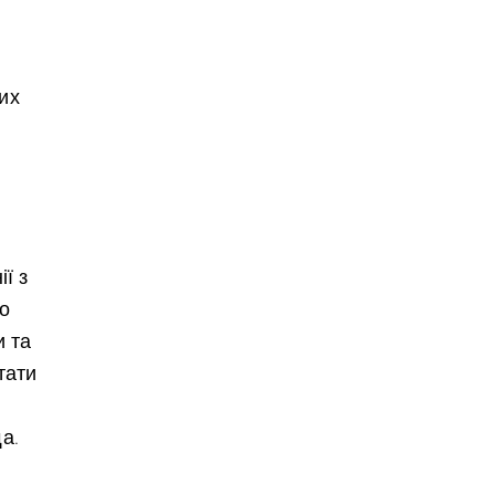
их
ї з
о
и та
тати
а.