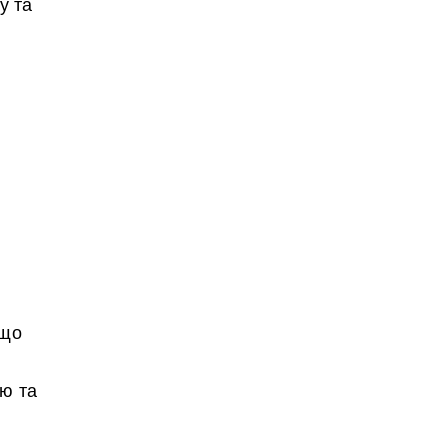
у та
 що
ю та