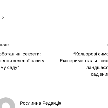
0
VIOUS
оботанічні секрети:
“Кольорові симф
рення зеленої оази у
Експериментальні си
му саду”
ландшафт
садівни
Рослинна Редакція