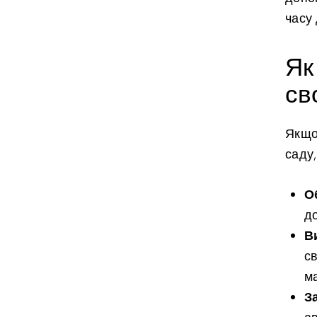
часу 
Як
св
Якщо
саду,
О
д
В
с
ма
З