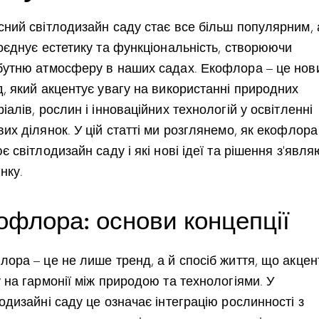
сний світлодизайн саду стає все більш популярним,
поєднує естетику та функціональність, створюючи
бутню атмосферу в наших садах. Екофлора – це нов
д, який акцентує увагу на використанні природних
іалів, рослин і інноваційних технологій у освітленні
их ділянок. У цій статті ми розглянемо, як екофлора
є світлодизайн саду і які нові ідеї та рішення з’явл
нку.
офлора: основи концепції
ора – це не лише тренд, а й спосіб життя, що акцен
 на гармонії між природою та технологіями. У
одизайні саду це означає інтеграцію рослинності з