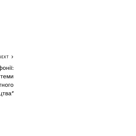
NEXT
онії:
стеми
ного
цтва”