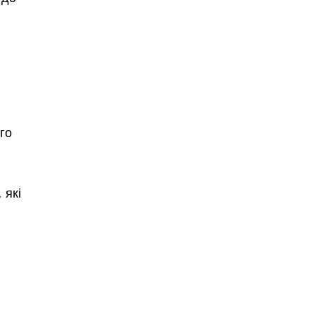
го
 які