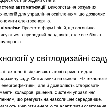
ідкреслює природний стиль.
истеми автоматизації:
Використання розумних
ехнологій для управління освітленням, що дозволяє
кономити електроенергію.
інімалізм:
Простота форм і ліній, що органічно
писуються в природний ландшафт, стає все більш
опулярною.
хнології у світлодизайні сад
ні технології відкривають нові горизонти для
одизайну саду. Світильники на основі LED-технологі
 енергоефективні, але й дозволяють створювати
манітні кольорові рішення. Системи управління
тленням, що реагують на навколишнє середовище,
магають зберігати енергію та адаптувати освітлення