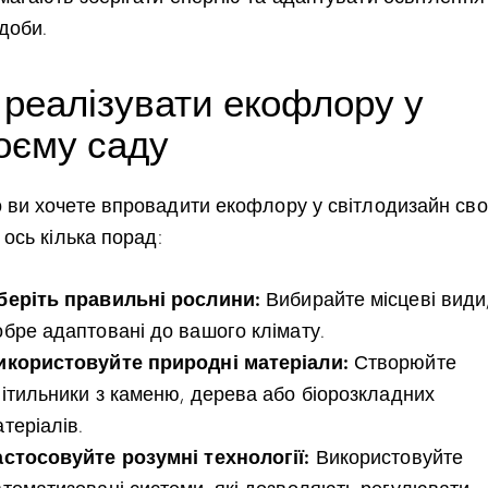
доби.
 реалізувати екофлору у
оєму саду
 ви хочете впровадити екофлору у світлодизайн сво
 ось кілька порад:
беріть правильні рослини:
Вибирайте місцеві види,
обре адаптовані до вашого клімату.
икористовуйте природні матеріали:
Створюйте
вітильники з каменю, дерева або біорозкладних
теріалів.
астосовуйте розумні технології:
Використовуйте