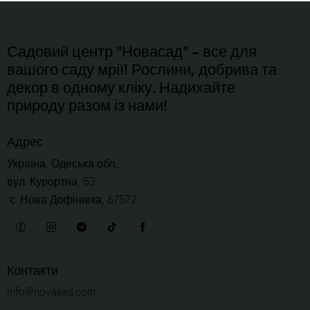
Садовий центр "Новасад" - все для
вашого саду мрії! Рослини, добрива та
декор в одному кліку. Надихайте
природу разом із нами!
Адрес
Україна, Одеська обл.,
вул. Курортна, 53
с. Нова Дофінівка, 67572
Контакти
info@novasad.com