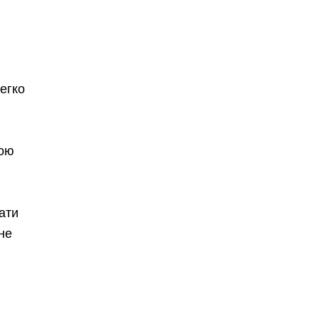
легко
ною
ати
не