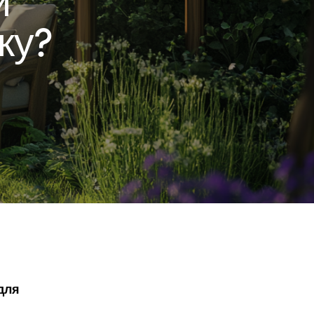
ку?
для