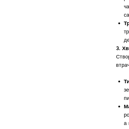
ч
са
Т
т
д
3. Х
Ство
втра
Т
зе
п
М
ро
а