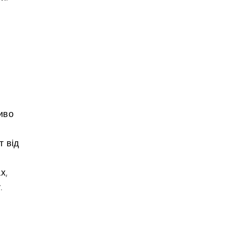
сиво
т від
х,
.