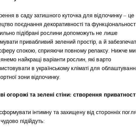
рення в саду затишного куточка для відпочинку – це
ецтво поєднання декоративності та функціональності
ильно підібрані рослини допоможуть не лише
мувати привабливий зелений простір, а й забезпеча
сферу спокою, сприяючи повному релаксу. Нижче ми
лянемо найкращі варіанти рослин, які варто
ристовувати в українському кліматі для облаштуванн
ортної зони відпочинку.
иві огорожі та зелені стіни: створення приватност
сформувати інтимну та захищену від сторонніх погл
 чудово підійдуть: