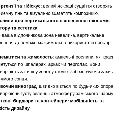
ртензії та гібіскус
: великі яскраві суцвіття створять
иємну тінь та візуально збагатять композицію.
ослини для вертикального озеленення: економія
тору та естетика
 ваша відпочинкова зона невелика, вертикальне
енення допоможе максимально використати простір:
лематиси та жимолость
: ампельні рослини, які кра
летуться по шпалерах, арках чи перголах. Вони
творюють затишну зелену стелю, забезпечуючи захис
рямого сонця.
івочий виноград
: швидко в’ється по будь-яких опора
творюючи густу зелень і атмосферу заміського шарму
віткові бордюри та контейнери: мобільність та
кість дизайну