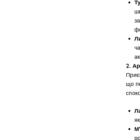
Т
ш
з
ф
Л
ч
ак
2. А
Приєм
що п
споко
Л
я
М
р