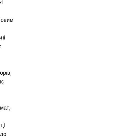
кі
довим
вні
х
орів,
ис
мат,
ці
 до