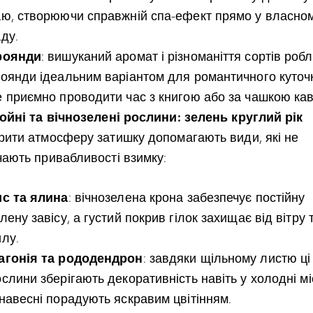
аю, створюючи справжній спа-ефект прямо у власно
ду.
роянди
: вишуканий аромат і різноманіття сортів роб
роянди ідеальним варіантом для романтичного куточ
е приємно проводити час з книгою або за чашкою кав
войні та вічнозелені рослини: зелень круглий рік
рити атмосферу затишку допомагають види, які не
чають привабливості взимку:
ис та ялина
: вічнозелена крона забезпечує постійну
лену завісу, а густий покрив гілок захищає від вітру 
илу.
агонія та рододендрон
: завдяки щільному листю ці
слини зберігають декоративність навіть у холодні мі
 навесні порадують яскравим цвітінням.