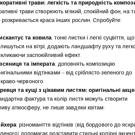
екоративні трави: легкість та природність компози
ативні трави створюють м’який, спокійний фон, на т
о розкривається краса інших рослин. Спробуйте:
искантус та ковила
: тонкі листки і легкі суцвіття, що
олишуться на вітрі, додають ландшафту руху та легко
икликаючи заспокійливий ефект.
всяниця та імперата
: доповнять композицію
игінальними відтінками – від сріблясто-зеленого до
скраво-червоного.
еревця та кущі з цікавим листям: оригінальні акц
андартна фактура та колір листя можуть створити
ливу атмосферу, не лише завдяки квітам:
ейхера
: різноманіття відтінків (від бордового до яскр
леного) допомагає розставити стильні колірні акцент