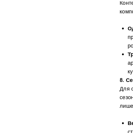
Конт
компо
О
пр
ро
Т
а
к
8. С
Для 
сезо
лише 
В
ст