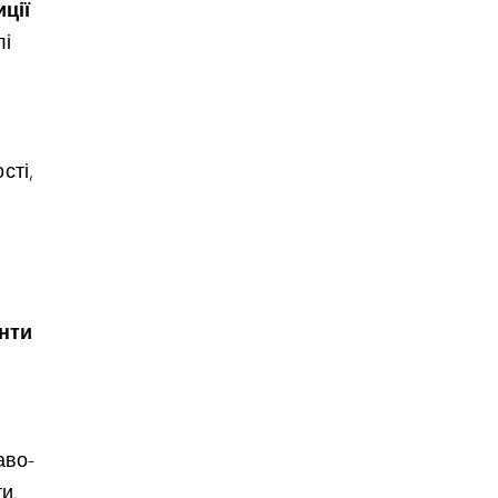
ції
лі
сті,
енти
аво-
и.