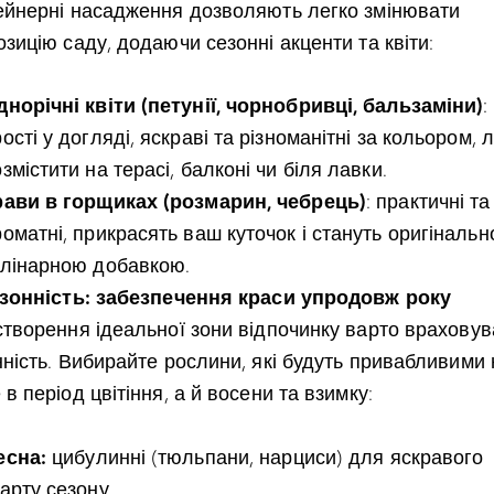
ейнерні насадження дозволяють легко змінювати
зицію саду, додаючи сезонні акценти та квіти:
днорічні квіти (петунії, чорнобривці, бальзаміни)
:
ості у догляді, яскраві та різноманітні за кольором, 
змістити на терасі, балконі чи біля лавки.
рави в горщиках (розмарин, чебрець)
: практичні та
роматні, прикрасять ваш куточок і стануть оригіналь
улінарною добавкою.
езонність: забезпечення краси упродовж року
створення ідеальної зони відпочинку варто враховув
нність. Вибирайте рослини, які будуть привабливими 
в період цвітіння, а й восени та взимку:
есна:
цибулинні (тюльпани, нарциси) для яскравого
арту сезону.