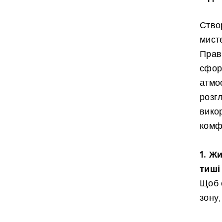
Ство
мист
Прав
сфор
атмо
розг
вико
комф
1. Ж
тиші
Щоб 
зону,