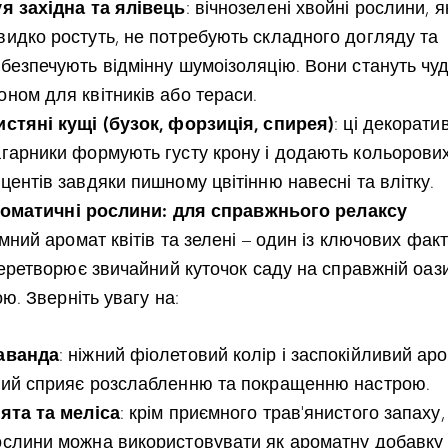
уя західна та ялівець
: вічнозелені хвойні рослини, я
видко ростуть, не потребують складного догляду та
абезпечують відмінну шумоізоляцію. Вони стануть чу
оном для квітників або тераси.
истяні кущі (бузок, форзиція, спирея)
: ці декорати
агарники формують густу крону і додають кольорови
центів завдяки пишному цвітінню навесні та влітку.
роматичні рослини: для справжнього релаксу
ний аромат квітів та зелені – один із ключових факт
еретворює звичайний куточок саду на справжній оаз
ю. Зверніть увагу на:
аванда
: ніжний фіолетовий колір і заспокійливий аро
кий сприяє розслабленню та покращенню настрою.
’ята та меліса
: крім приємного трав’янистого запаху, 
ослини можна використовувати як ароматну добавку