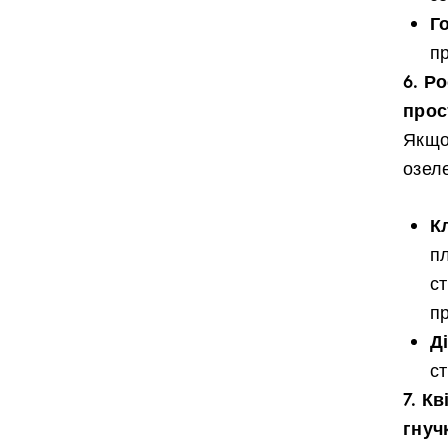
Го
пр
6. Р
прос
Якщо
озел
К
п
с
п
Д
с
7. К
гнуч