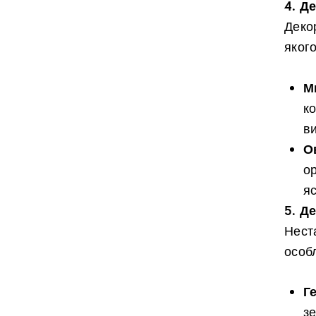
4. Д
Декор
яког
М
к
в
О
ор
я
5. Д
Нест
особ
Г
зе