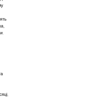
му
лять
ка,
и.
та
сяці,