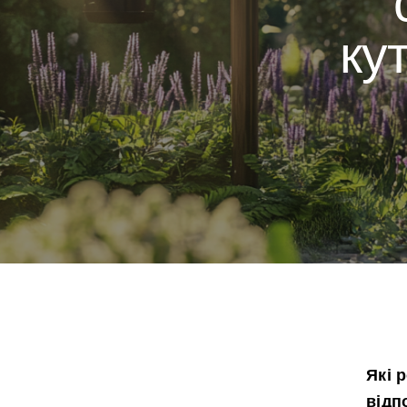
ку
Які 
відп