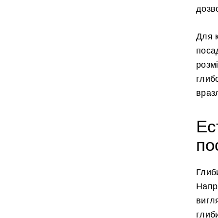
дозв
Для к
посад
розмі
глибо
враз
Ес
по
Глиб
Напри
вигл
глиб