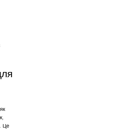
є
для
 як
к,
. Це