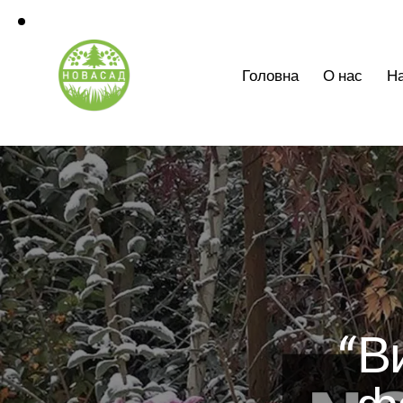
Головна
О нас
На
“В
ф