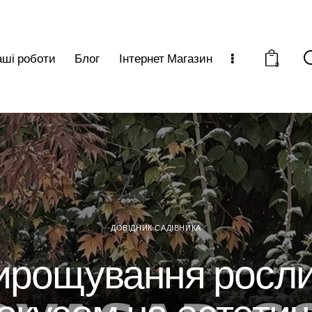
ші роботи
Блог
Інтернет Магазин
0
ДОВІДНИК САДІВНИКА
ирощування росли
окусом на естетич