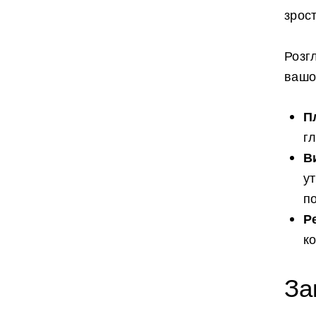
зрос
Розг
вашо
П
г
В
у
п
Р
к
За