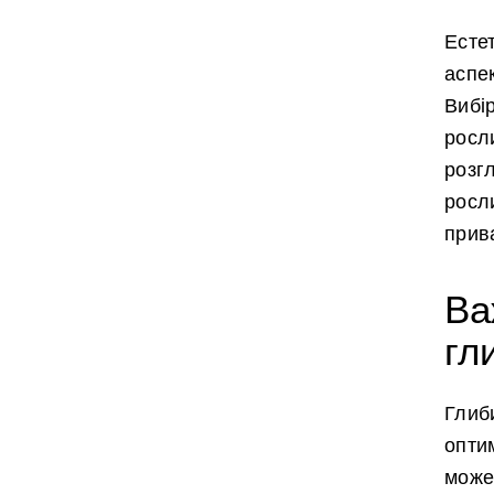
Есте
аспек
Вибі
росли
розг
росл
прив
Ва
гл
Глиб
опти
може 