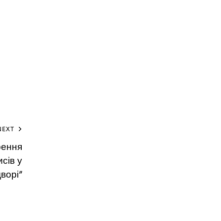
NEXT
рення
сів у
ворі”