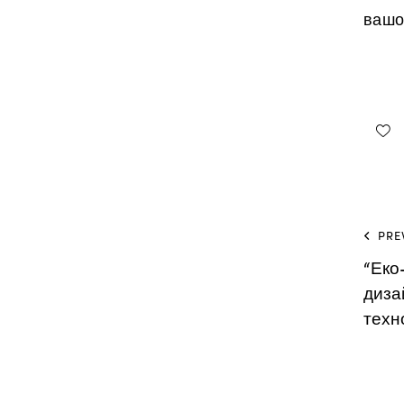
вашо
PRE
“Еко
диза
техн