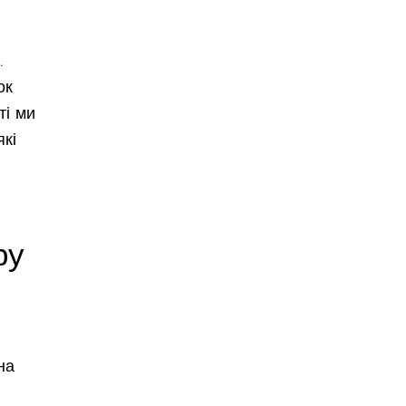
.
ок
ті ми
які
ру
на