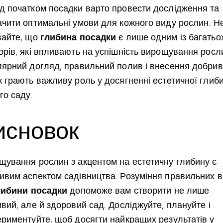
д початком посадки варто провести дослідження та
ачити оптимальні умови для кожного виду рослин. Н
глибина посадки
вайте, що
є лише одним із багатьо
орів, які впливають на успішність вирощування росл
лярний догляд, правильний полив і внесення добрив
ж грають важливу роль у досягненні естетичної глиб
го саду.
исновок
щування рослин з акцентом на естетичну глибину є
ивим аспектом садівництва. Розуміння правильних 
либини посадки
допоможе вам створити не лише
вий, але й здоровий сад. Досліджуйте, плануйте і
ериментуйте, щоб досягти найкращих результатів у