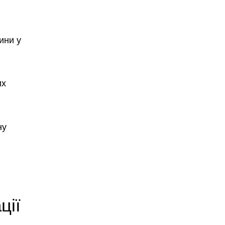
ини у
их
ну
ції