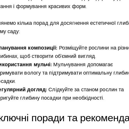
тання і формування красивих форм.
лянемо кілька порад для досягнення естетичної глиб
му саду:
ланування композиції:
Розміщуйте рослини на різн
либинах, щоб створити об’ємний вигляд.
икористання мульчі:
Мульчування допомагає
тримувати вологу та підтримувати оптимальну глиби
осадки.
егулярний догляд:
Слідкуйте за станом рослин та
оригуйте глибину посадки при необхідності.
ключні поради та рекоменда