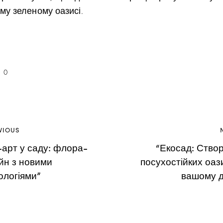
му зеленому оазисі.
0
VIOUS
-арт у саду: флора-
“Екосад: Ство
йн з новими
посухостійких оази
ологіями”
вашому д