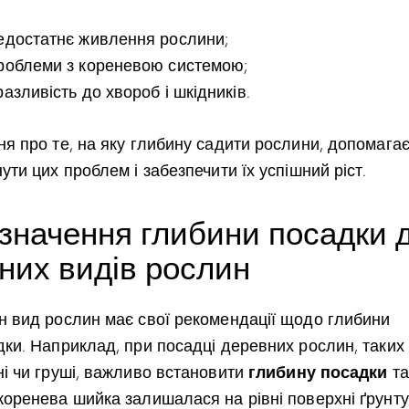
едостатнє живлення рослини;
роблеми з кореневою системою;
азливість до хвороб і шкідників.
ня про те, на яку глибину садити рослини, допомага
ути цих проблем і забезпечити їх успішний ріст.
значення глибини посадки 
зних видів рослин
н вид рослин має свої рекомендації щодо глибини
дки. Наприклад, при посадці деревних рослин, таких
глибину посадки
ні чи груші, важливо встановити
та
коренева шийка залишалася на рівні поверхні ґрунту