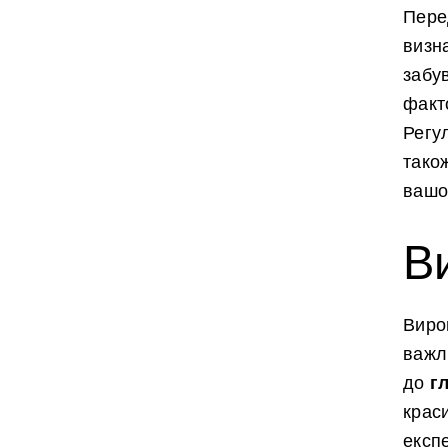
Пере
визн
забу
факт
Регу
тако
вашо
В
Виро
важл
г
до
краси
експ