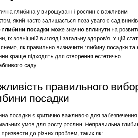
тична глибина у вирощуванні рослин є важливим
том, який часто залишається поза увагою садівників
глибини посадки
р
може значно вплинути на розвит
н, їх зовнішній вигляд і загальну здоров’я. У цій стат
лянемо, як правильно визначити глибину посадки та 
ини краще підходять для створення естетично
абливого саду.
жливість правильного вибо
ибини посадки
ина посадки є критично важливою для забезпечення
мальних умов для росту рослин. Неправильна глиби
призвести до різних проблем, таких як: