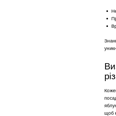
Н
П
Вр
Знан
уникн
Ви
рі
Коже
поса
яблу
щоб 