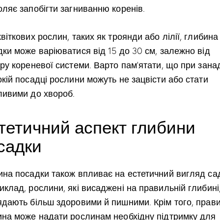
оляє запобігти загниванню коренів.
віткових рослин, таких як троянди або лілії, глибина
ки може варіюватися від 15 до 30 см, залежно від
ру кореневої системи. Варто пам’ятати, що при зана
кій посадці рослини можуть не зацвісти або стати
ливими до хвороб.
тетичний аспект глибини
садки
ина посадки також впливає на естетичний вигляд са
клад, рослини, які висаджені на правильній глибині
ядають більш здоровими й пишними. Крім того, прав
ина може надати рослинам необхідну підтримку для