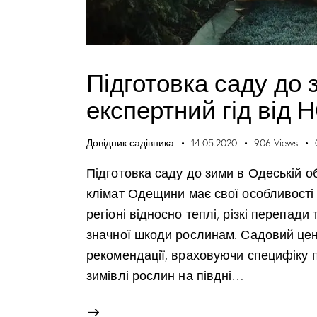
Підготовка саду до 
експертний гід від
Довідник садівника
14.05.2020
906
Views
Підготовка саду до зими в Одеській о
клімат Одещини має свої особливості 
регіоні відносно теплі, різкі перепади
значної шкоди рослинам. Садовий це
рекомендації, враховуючи специфіку п
зимівлі рослин на півдні…