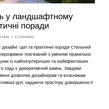
нь у ландшафтному
ктичні поради
0
Likes
0
Comments
дизайні: ідеї та практичні поради Стильний
нерозривно пов’язаний з умінням правильно
Одним із найпопулярніших та найефектніших
го саду є декоративний камінь. Завдяки
каміння дозволяє дизайнерам та власникам
іливіші ідеї, надаючи простору довершеності