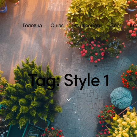
Головна
О нас
Наші роботи
Блог
Ін
Tag: Style 1