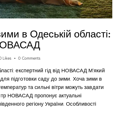
зими в Одеській області:
 НОВАСАД
0
Likes
0
Comments
бласті: експертний гід від НОВАСАД М'який
для підготовки саду до зими. Хоча зими в
 температур та сильні вітри можуть завдати
нтр НОВАСАД пропонує актуальні
івденного регіону України. Особливості