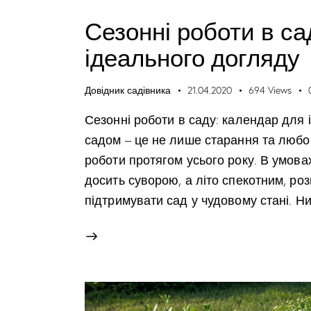
Сезонні роботи в са
ідеального догляду
Довідник садівника
21.04.2020
694
Views
Сезонні роботи в саду: календар для
садом – це не лише старання та любо
роботи протягом усього року. В умовах
досить суворою, а літо спекотним, ро
підтримувати сад у чудовому стані. 