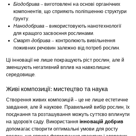
Біодобрива
– виготовлені на основі органічних
компонентів, що сприяють поліпшенню структури
ґрунту.
Нанодобрива
– використовують нанотехнології
для кращого засвоєння рослинами.
Смарт-добрива
– контролюють вивільнення
поживних речовин залежно від потреб рослин.
Ці інновації не лише покращують ріст рослин, але й
зменшують негативний вплив на навколишнє
середовище.
Живі композиції: мистецтво та наука
Створення живих композицій – це не лише естетичне
завдання, але й наукове. Правильний вибір рослин, їх
поєднання та розташування можуть суттєво вплинути
інновацій добрив
на здоров’я саду. Використання
допомагає створити оптимальні умови для росту
рослин, що сприяє формуванню красивих і здорових