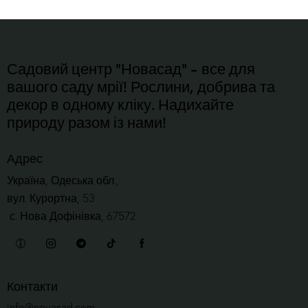
Садовий центр "Новасад" - все для
вашого саду мрії! Рослини, добрива та
декор в одному кліку. Надихайте
природу разом із нами!
Адрес
Україна, Одеська обл.,
вул. Курортна, 53
с. Нова Дофінівка, 67572
Контакти
info@novasad.com