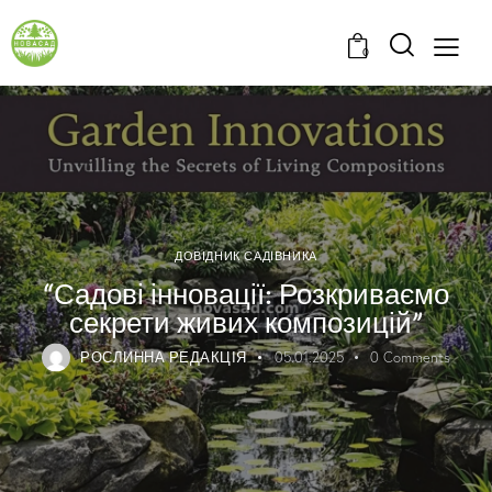
0
ДОВІДНИК САДІВНИКА
“Садові інновації: Розкриваємо
секрети живих композицій”
РОСЛИННА РЕДАКЦІЯ
05.01.2025
0
Comments