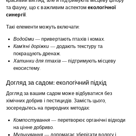
екологічної
та фауну, що є важливим аспектом
синергії
.
Такі елементи можуть включати:
Водойми
— привертають птахів і комах.
Кам’яні доріжки
— додають текстуру та
покращують дренаж.
Хатинки для птахів
— підтримують місцеву
екосистему.
Догляд за садом: екологічний підхід
Догляд за вашим садом може відбуватися без
хімічних добрив і пестицидів. Замість цього,
зосередьтесь на природних методах:
Компостування
— перетворює органічні відходи
на цінне добриво.
Мульчування
— допомагає зберігати вологу і