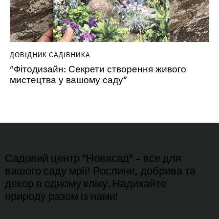
ДОВІДНИК САДІВНИКА
“Фітодизайн: Секрети створення живого
мистецтва у вашому саду”
Садовий центр "Новасад" - все для
вашого саду мрії! Рослини, добрива та
декор в одному кліку. Надихайте
природу разом із нами!