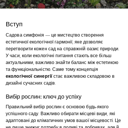
Вступ
Садова симфонія — це мистецтво створення
естетичної екологічної гармонії, яке дозволяє
перетворити кожен сад на справжній оазис природи.
У часи, коли екологічні питання стають все більш
актуальними, важливо знайти баланс між естетикою
та функціональністю. Саме тому концепція
екологічної синергії
стає важливою складовою в
дизайні сучасних садів.
Вибір рослин: ключ до успіху
Правильний вибір рослин є основою будь-якого
успішного саду. Важливо обирати місцеві види, які
адаптовані до кліматичних умов вашої місцевості. Це
не лише знижує потребу в поливі та добривах, але й