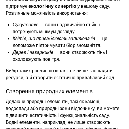
екологічну синергію
підтримує
у вашому саду.
Розгляньте можливість використання:
Сукулентів
— вони надзвичайно стійкі і
потребують мінімум догляду.
Квітів, що приваблюють запилювачів
— це
допоможе підтримувати біорізноманіття.
Дерев і чагарників
— вони створюють тінь і
охолоджують повітря.
Вибір таких рослин дозволяє не лише заощадити
ресурси, а й створити естетично привабливий сад.
Створення природних елементів
Додаючи природні елементи, такі як камені,
водоспади або природні зони відпочинку, ви можете
підвищити естетичність і функціональність саду.
Водні елементи, наприклад, не лише створюють
красивий вигляд, але й підтримують місцеву флору