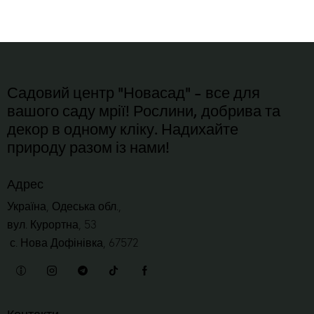
Садовий центр "Новасад" - все для
вашого саду мрії! Рослини, добрива та
декор в одному кліку. Надихайте
природу разом із нами!
Адрес
Україна, Одеська обл.,
вул. Курортна, 53
с. Нова Дофінівка, 67572
Контакти