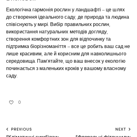
Екологічна гармонія рослин у ландшафті – це шлях
до створення ідеального саду, де природа та людина
співіснують у мирі. Вибір правильних рослин,
використання натуральних методів догляду,
створення комфортних зон для відпочинку та
підтримка біорізноманіття – все це робить ваш сад не
лише красивим, але й корисним для навколишнього
середовища. Пам’ятайте, що ваш внесок у екологію
починається з маленьких кроків у вашому власному
саду.
0
PREVIOUS
NEXT
“Кліматичні симбіози:
“Флоральні фітонциди: