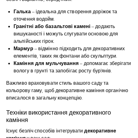
Галька
– ідеальна для створення доріжок та
оточення водойм.
Гранітні або базальтові камені
– додають
вишуканості і можуть слугувати основою для
альпійських гірок.
Мармур
– відмінно підходить для декоративних
елементів, таких як фонтани або скульптури.
Каміння для мульчування
– допомагає зберігати
вологу в грунті та запобігає росту бур’янів.
Важливо враховувати стиль вашого саду та
кольорову гаму, щоб декоративне каміння органічно
вписалося в загальну концепцію.
Техніки використання декоративного
каміння
декоративне
Існує безліч способів інтегрувати
каміння
у ваш сад: