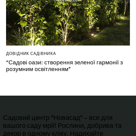
ДОВІДНИК САДІВНИКА
“Садові оази: створення зеленої гармонії з
розумним освітленням”
Садовий центр "Новасад" - все для
вашого саду мрії! Рослини, добрива та
декор в одному кліку. Надихайте