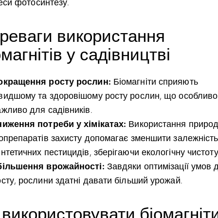
еси фотосинтезу.
реваги використання
омагнітів у садівництві
окращення росту рослин:
Біомагніти сприяють
видшому та здоровішому росту рослин, що особливо
ажливо для садівників.
ниження потреби у хімікатах:
Використання приро
іопрепаратів захисту допомагає зменшити залежність
нтетичних пестицидів, зберігаючи екологічну чистоту
більшення врожайності:
Завдяки оптимізації умов 
осту, рослини здатні давати більший урожай.
 використовувати біомагніт