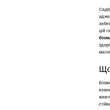
Саді
адже
забе
цій 
біом
здоро
магні
Що
Біома
взає
живл
стійк