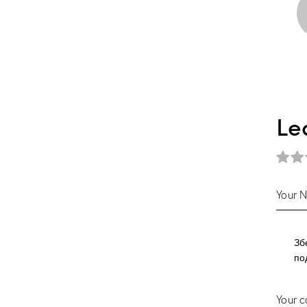
Le
Зб
по