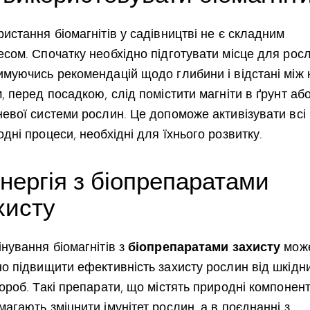
истання біомагнітів у садівництві не є складним
есом. Спочатку необхідно підготувати місце для росл
имуючись рекомендацій щодо глибини і відстані між 
, перед посадкою, слід помістити магніти в ґрунт або
невої системи рослин. Це допоможе активізувати всі
дні процеси, необхідні для їхнього розвитку.
нергія з біопрепаратами
хисту
біопрепаратами захисту
нування біомагнітів з
мож
но підвищити ефективність захисту рослин від шкідни
ороб. Такі препарати, що містять природні компонент
агають зміцнити імунітет рослин, а в поєднанні з