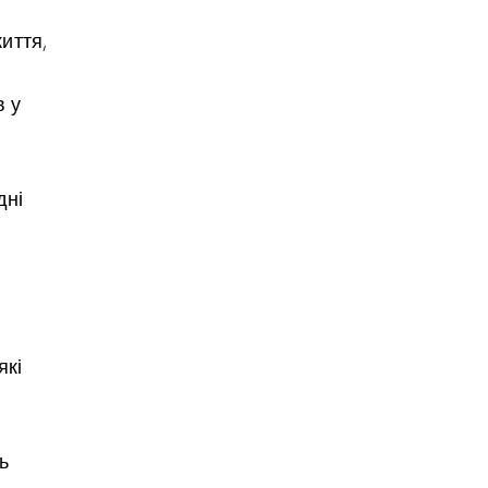
иття,
в у
дні
які
ь