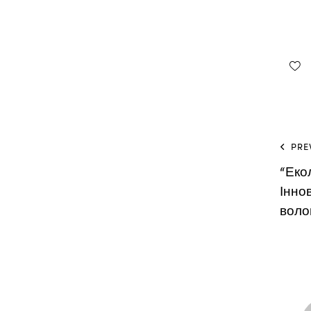
PRE
“Еко
Інно
воло