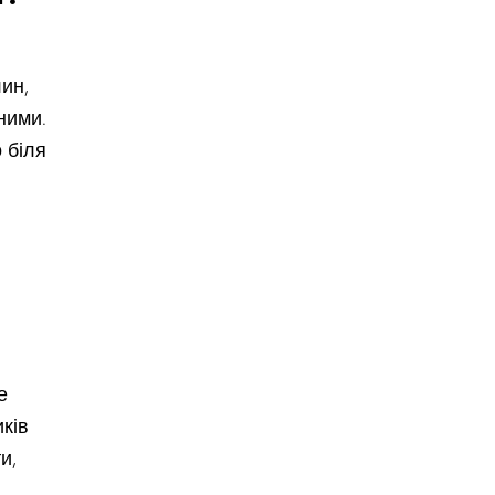
ин,
ними.
 біля
е
ків
и,