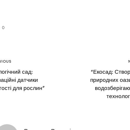
0
VIOUS
логічний сад:
“Екосад: Ство
ваційні датчики
природних оази
гості для рослин”
водозберіга
технолог