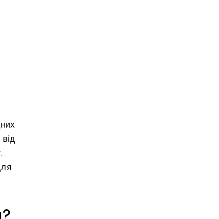
дних
 від
.
для
и?