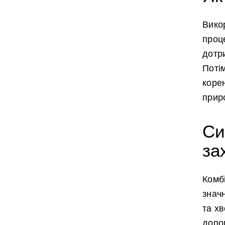
Викор
проц
дотр
Потім
коре
приро
Си
за
Комбі
знач
та хв
допом