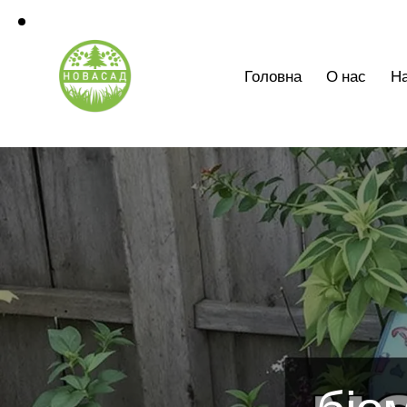
Головна
О нас
На
біом