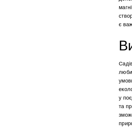
магн
ство
є ва
В
Садів
люби
умови
еколо
у по
та пр
змож
прир