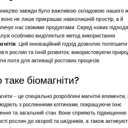
вництво завжди було важливою складовою нашого ж
 воно не лише прикрашає навколишній простір, а й
зпечує нас свіжими продуктами. Серед нових підході
галузі особливо виділяється метод використання
агнітів
. Цей інноваційний підхід дозволяє поліпшити
в’я рослин та їхній розвиток, використовуючи приро
тні поля для активації ростових процесів.
 таке біомагніти?
гніти – це спеціально розроблені магнітні елементи, 
модіють з рослинними клітинами, покращуючи їхнє
ення та загальний стан. Вони сприяють підвищенню
ості рослин до хвороб та шкідників, а також активуют