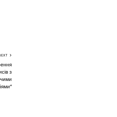
NEXT
рення
сів з
ючими
іями”