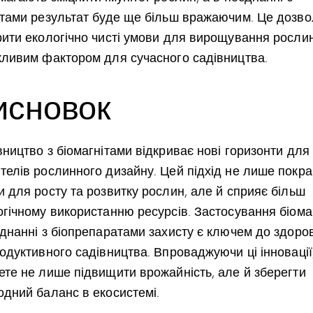
ітами результат буде ще більш вражаючим. Це дозв
рити екологічно чисті умови для вирощування росли
жливим фактором для сучасного садівництва.
исновок
ництво з біомагнітами відкриває нові горизонти для
телів рослинного дизайну. Цей підхід не лише покр
 для росту та розвитку рослин, але й сприяє більш
гічному використанню ресурсів. Застосування біомаг
єднанні з біопрепаратами захисту є ключем до здоро
одуктивного садівництва. Впроваджуючи ці інновації
ете не лише підвищити врожайність, але й зберегти
одний баланс в екосистемі.