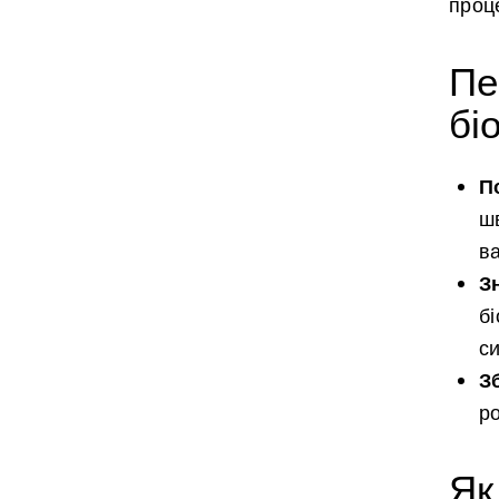
проц
Пе
бі
П
ш
в
З
б
си
З
р
Як