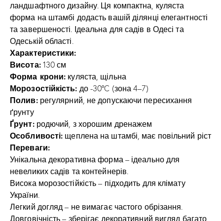
ландшафтного дизайну. Ця компактна, куляста
форма на штамбі додасть вашій ділянці елегантності
та завершеності. Ідеальна для садів в Одесі та
Одеській області.
Характеристики:
Висота:
130 см
Форма крони:
куляста, щільна
Морозостійкість:
до -30°C (зона 4–7)
Полив:
регулярний, не допускаючи пересихання
ґрунту
Ґрунт:
родючий, з хорошим дренажем
Особливості:
щеплена на штамбі, має повільний ріст
Переваги:
Унікальна декоративна форма – ідеально для
невеликих садів та контейнерів.
Висока морозостійкість – підходить для клімату
України.
Легкий догляд – не вимагає частого обрізання.
Довговічність – зберігає декоративний вигляд багато