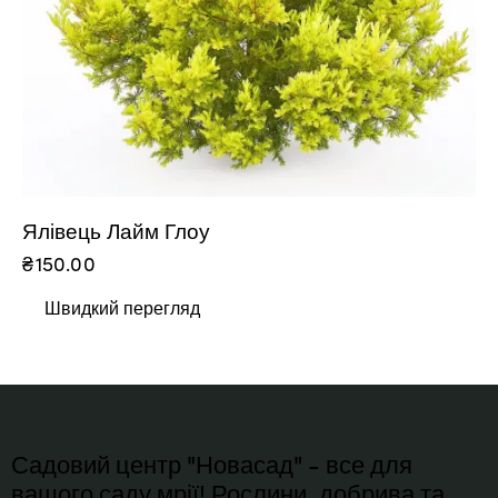
Ялівець Лайм Глоу
₴
150.00
Швидкий перегляд
Садовий центр "Новасад" - все для
вашого саду мрії! Рослини, добрива та