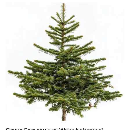
Ялина Бальзамічна (Abies balsamea)