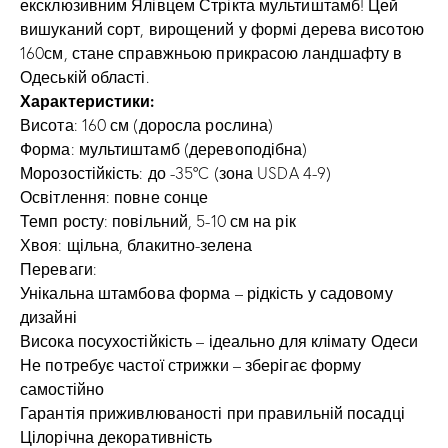
ексклюзивним Ялівцем Стрікта мультиштамб! Цей
вишуканий сорт, вирощений у формі дерева висотою
160см, стане справжньою прикрасою ландшафту в
Одеській області.
Характеристики:
Висота: 160 см (доросла рослина)
Форма: мультиштамб (деревоподібна)
Морозостійкість: до -35°C (зона USDA 4-9)
Освітлення: повне сонце
Темп росту: повільний, 5-10 см на рік
Хвоя: щільна, блакитно-зелена
Переваги:
Унікальна штамбова форма – рідкість у садовому
дизайні
Висока посухостійкість – ідеально для клімату Одеси
Не потребує частої стрижки – зберігає форму
самостійно
Гарантія приживлюваності при правильній посадці
Цілорічна декоративність