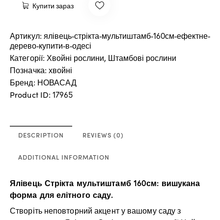
Купити зараз
Артикул:
ялівець-стрікта-мультиштамб-160см-ефектне-
дерево-купити-в-одесі
Категорії:
Хвойні рослини
,
Штамбові рослини
Позначка:
хвойні
Бренд:
НОВАСАД
Product ID:
17965
DESCRIPTION
REVIEWS (0)
ADDITIONAL INFORMATION
Ялівець Стрікта мультиштамб 160см: вишукана
форма для елітного саду.
Створіть неповторний акцент у вашому саду з