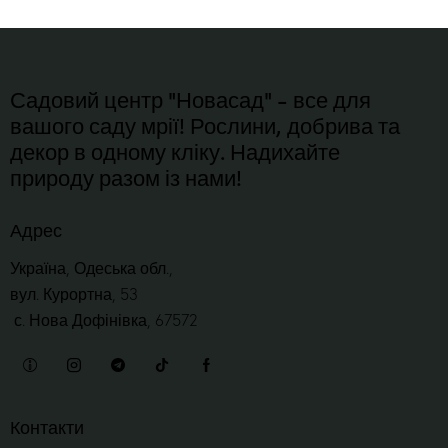
Садовий центр "Новасад" - все для
вашого саду мрії! Рослини, добрива та
декор в одному кліку. Надихайте
природу разом із нами!
Адрес
Україна, Одеська обл.,
вул. Курортна, 53
с. Нова Дофінівка, 67572
Контакти