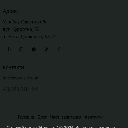
Адрес
Україна, Одеська обл.,
вул. Курортна, 53
с. Нова Дофінівка, 67572
Контакти
info@novasad.com
+38 093 341 4444
Головна
Блог
Часті запитання
Контакти
Садовий центр “Новасад”
© 2026. Всі права захищено.