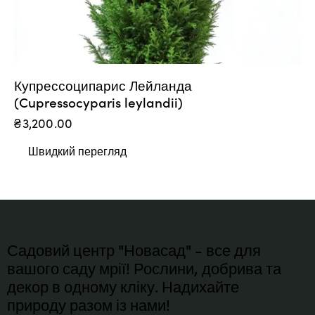
Купрессоципарис Лейланда
(Cupressocyparis leylandii)
₴
3,200.00
Швидкий перегляд
Садовий центр "Новасад" - все для
вашого саду мрії! Рослини, добрива та
декор в одному кліку. Надихайте
природу разом із нами!