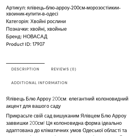
Артикул:
ялівець-блю-арроу-200см-морозостіикии-
хвоиник-купити-в-одесі
Категорія:
Хвойні рослини
Позначки:
,
хвойні
хвойные
Бренд:
НОВАСАД
Product ID:
17907
DESCRIPTION
REVIEWS (0)
ADDITIONAL INFORMATION
Ялівець Блю Арроу 200см: елегантний колоновидний
акцент для вашого саду
Прикрасьте свій сад вишуканим Ялівцем Блю Арроу
заввишки 200см! Ця колоновидна форма ідеально
адаптована до кліматичних умов Одеської області та