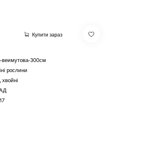
Купити зараз
а-веимутова-300см
ні рослини
,
хвойні
АД
17