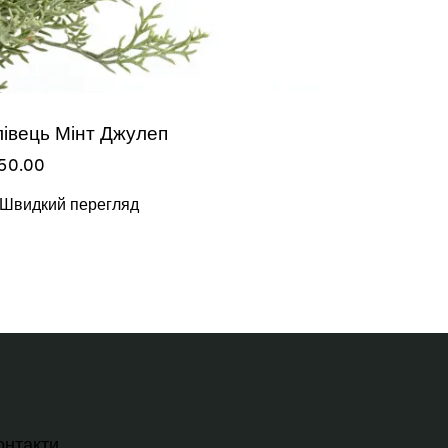
івець Мінт Джулеп
150.00
Швидкий перегляд
онтакти