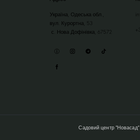
Україна, Одеська обл.,
i
вул. Курортна, 53
+
с. Нова Дофінівка, 67572
Садовий центр “Новасад”