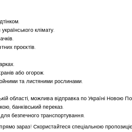
дтінком.
 українського клімату.
ачків.
тних проєктів.
арках.
ранів або огорож.
войними та листяними рослинами.
кій області, можлива відправка по Україні Новою П
кою, банківський переказ.
для безпечного транспортування.
рямо зараз! Скористайтеся спеціальною пропозицією