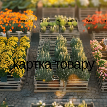
Головна
О нас
Наші роботи
Блог
Ін
картка товару