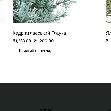
Кедр атласський Глаука
Ял
₴
1,333.00
₴
1,200.00
₴
Швидкий перегляд
Адрес
К