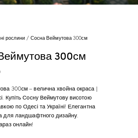
ні рослини
Сосна Веймутова 300см
Веймутова 300см
0
ова 300см – велична хвойна окраса |
і. Купіть Сосну Веймутову висотою
вкою по Одесі та Україні! Елегантна
на для ландшафтного дизайну.
араз онлайн!