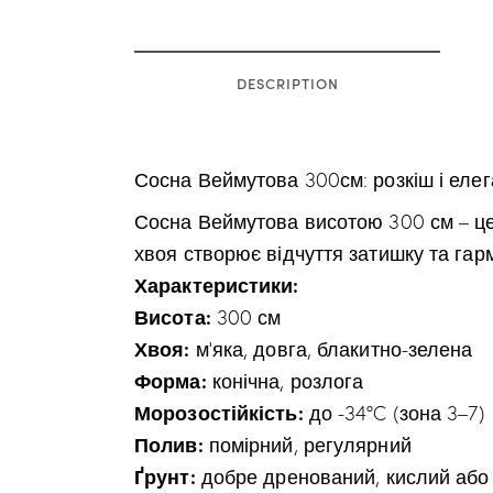
DESCRIPTION
Сосна Веймутова 300см: розкіш і елег
Сосна Веймутова висотою 300 см – це 
хвоя створює відчуття затишку та гарм
Характеристики:
Висота:
300 см
Хвоя:
м’яка, довга, блакитно-зелена
Форма:
конічна, розлога
Морозостійкість:
до -34°C (зона 3–7)
Полив:
помірний, регулярний
Ґрунт:
добре дренований, кислий або