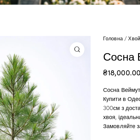
Головна
Хвой
Сосна 
₴
18,000.0
Сосна Веймут
Купити в Одес
300см з доста
хвоя, ідеаль
Замовляйте з