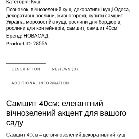
Категорія:
Кущі
Позначок:
,
,
вічнозелений кущ
декоративні кущі Одеса
,
,
декоративні рослини
живі огорожі
купити самшит
,
,
,
Україна
морозостійкі кущі
рослини для бордюрів
,
,
рослини для контейнерів
самшит
самшит 40см
Бренд:
НОВАСАД
Product ID:
28556
DESCRIPTION
REVIEWS (0)
ADDITIONAL INFORMATION
Самшит 40см: елегантний
вічнозелений акцент для вашого
саду
Самшит 40см – це вічнозелений декоративний кущ,