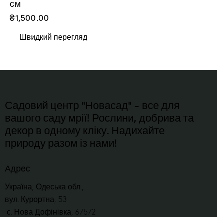
см
₴
1,500.00
Швидкий перегляд
Садовий центр "Новасад" - все для
вашого саду мрії! Рослини, добрива та
декор в одному кліку. Надихайте
природу разом із нами!
Адрес
Україна, Одеська обл.,
вул. Курортна, 53
с. Нова Дофінівка, 67572