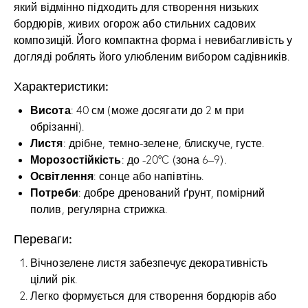
який відмінно підходить для створення низьких
бордюрів, живих огорож або стильних садових
композицій. Його компактна форма і невибагливість у
догляді роблять його улюбленим вибором садівників.
Характеристики:
Висота
: 40 см (може досягати до 2 м при
обрізанні).
Листя
: дрібне, темно-зелене, блискуче, густе.
Морозостійкість
: до -20°C (зона 6–9).
Освітлення
: сонце або напівтінь.
Потреби
: добре дренований ґрунт, помірний
полив, регулярна стрижка.
Переваги:
Вічнозелене листя забезпечує декоративність
цілий рік.
Легко формується для створення бордюрів або