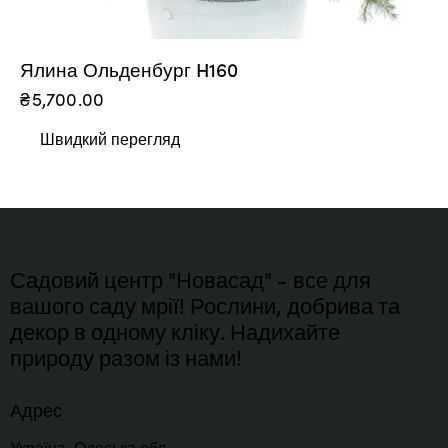
Ялина Ольденбург H160
₴
5,700.00
Швидкий перегляд
Садовий центр "Новасад" - все для
вашого саду мрії! Рослини, добрива та
декор в одному кліку. Надихайте
природу разом із нами!
Адрес
Україна, Одеська обл.,