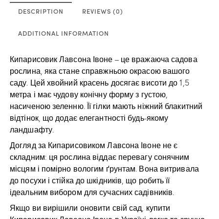
DESCRIPTION
REVIEWS (0)
ADDITIONAL INFORMATION
Кипарисовик Лавсона Івоне – це вражаюча садова
рослина, яка стане справжньою окрасою вашого
саду. Цей хвойний красень досягає висоти до 1,5
метра і має чудову конічну форму з густою,
насиченою зеленню. Її гілки мають ніжний блакитний
відтінок, що додає елегантності будь-якому
ландшафту.
Догляд за Кипарисовиком Лавсона Івоне не є
складним: ця рослина віддає перевагу сонячним
місцям і помірно вологим ґрунтам. Вона витривала
до посухи і стійка до шкідників, що робить її
ідеальним вибором для сучасних садівників.
Якщо ви вирішили оновити свій сад, купити