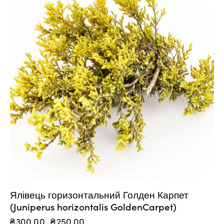
Ялівець горизонтальний Голден Карпет
(Juniperus horizontalis GoldenCarpet)
₴
300.00
₴
250.00