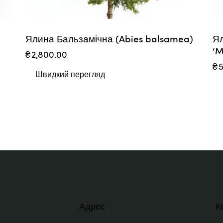
Ялина Бальзамічна (Abies balsamea)
Ял
‘M
₴
2,800.00
₴
Швидкий перегляд
Адрес
К