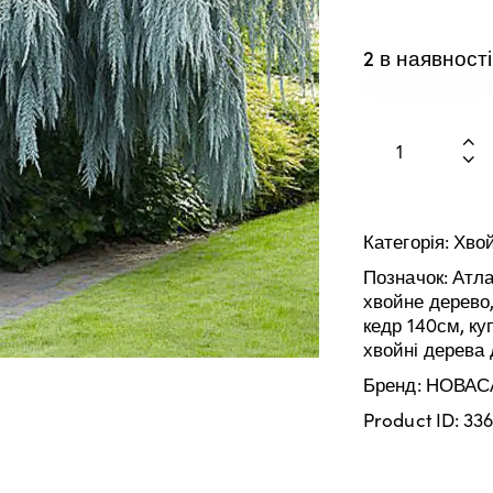
2 в наявності
Категорія:
Хвой
Позначок:
Атла
хвойне дерево
кедр 140см
,
ку
хвойні дерева 
Бренд:
НОВАС
Product ID:
336