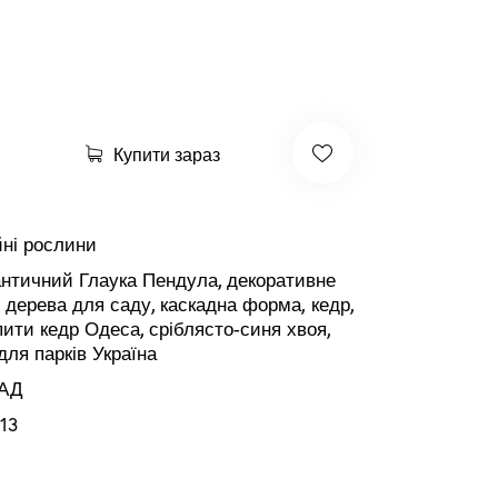
Купити зараз
ні рослини
нтичний Глаука Пендула
,
декоративне
,
дерева для саду
,
каскадна форма
,
кедр
,
пити кедр Одеса
,
сріблясто-синя хвоя
,
для парків Україна
АД
13