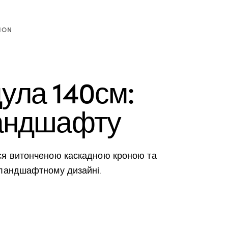
ION
ула 140см:
ландшафту
ься витонченою каскадною кроною та
 ландшафтному дизайні.