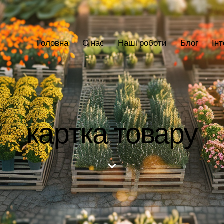
Головна
О нас
Наші роботи
Блог
Ін
картка товару