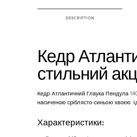
DESCRIPTION
Кедр Атлант
стильний ак
Кедр Атлантичний Глаука Пендула 140
насиченою сріблясто-синьою хвоєю. І
Характеристики: