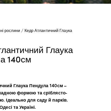
ні рослини
Кедр Атлантичний Глаука
тлантичний Глаука
а 140см
ичний Глаука Пендула 140см –
скадною формою та сріблясто-
. Ідеально для саду й парків.
десі та Україні.