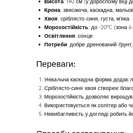
Висота
: 140 см (у дорослому віці д
Крона
: звисаюча, каскадна, мальо
Хвоя
: сріблясто-синя, густа, м’яка.
Морозостійкість
: до -20°C (зона 6
Освітлення
: сонце.
Потреби
: добре дренований ґрунт,
Переваги:
Унікальна каскадна форма додає л
Сріблясто-синя хвоя створює благ
Морозостійкість дозволяє вирощува
Використовується як солітер або ч
Невибагливість у догляді робить йо
Способи застосування: