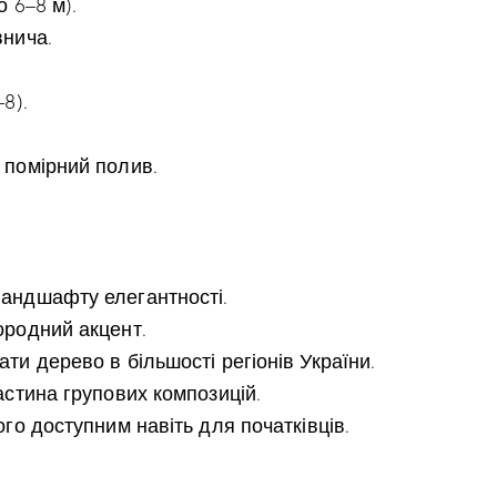
о 6–8 м).
внича.
–8).
 помірний полив.
андшафту елегантності.
ородний акцент.
ти дерево в більшості регіонів України.
астина групових композицій.
го доступним навіть для початківців.