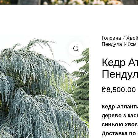
Головна
Хвой
Пендула 140см
Кедр А
Пендул
₴
8,500.00
Кедр Атлант
дерево з ка
синьою хвоєю
Доставка по О