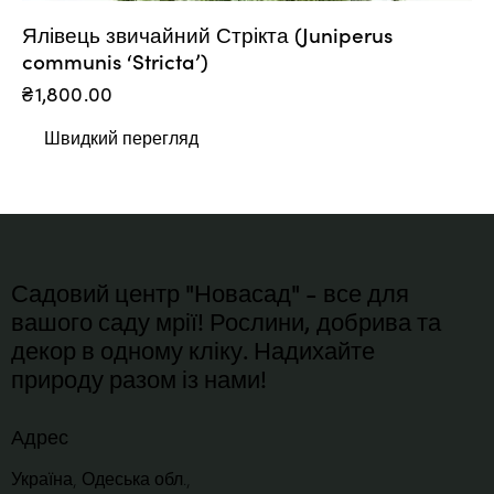
Ялівець звичайний Стрікта (Juniperus
communis ‘Stricta’)
₴
1,800.00
Швидкий перегляд
Садовий центр "Новасад" - все для
вашого саду мрії! Рослини, добрива та
декор в одному кліку. Надихайте
природу разом із нами!
Адрес
Україна, Одеська обл.,