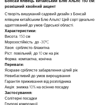
Бонсай
ялівець китайський Блю Альпс 150 см:
розкішний хвойний акцент
Створіть вишуканий садовий дизайн з Бонсай
ялівцем китайським Блю Альпс! Цей сорт ідеально
адаптований до умов Одеської області.
Характеристики:
Висота: 150 см
Морозостійкість: до -30°C
Хвоя: сріблясто-блакитна
Ріст: повільний, до 10 см на рік
Форма: компактна, конічна
Переваги:
Яскраве сріблясте забарвлення цілий рік
Невибагливий до умов вирощування
Гарантія приживання від розплідника
Акція: знижка 10% на осінню посадку
Застосування:
Солітерні посадки
Групові композиції