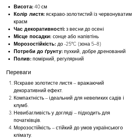
Висота:
40 см
Колір листя:
яскраво-золотистий із червонуватим
краєм
Час декоративності:
з весни до осені
Місце посадки:
сонце або напівтінь
Морозостійкість:
до -25°C (зона 5–8)
Потреби до ґрунту:
пухкий, добре дренований
Полив:
помірний, регулярний
Переваги
Яскраве золотисте листя – вражаючий
декоративний ефект.
Компактність – ідеальний для невеликих садів і
клумб.
Невибагливість у догляді – підходить для
початківців.
Морозостійкість – стійкий до умов українського
клімату.