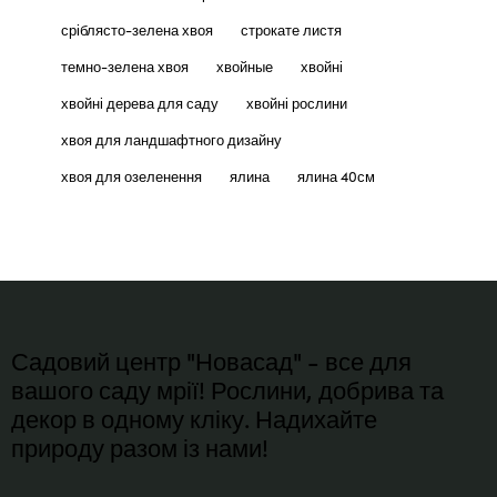
сріблясто-зелена хвоя
строкате листя
темно-зелена хвоя
хвойные
хвойні
хвойні дерева для саду
хвойні рослини
хвоя для ландшафтного дизайну
хвоя для озеленення
ялина
ялина 40см
Садовий центр "Новасад" - все для
вашого саду мрії! Рослини, добрива та
декор в одному кліку. Надихайте
природу разом із нами!