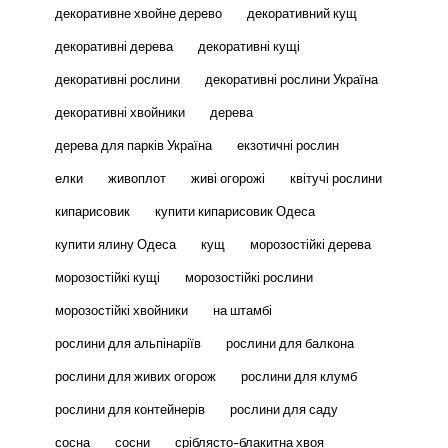
декоративне хвойне дерево
декоративний кущ
декоративні дерева
декоративні кущі
декоративні рослини
декоративні рослини Україна
декоративні хвойники
дерева
дерева для парків Україна
екзотичні рослин
елки
живоплот
живі огорожі
квітучі рослини
кипарисовик
купити кипарисовик Одеса
купити ялину Одеса
кущ
морозостійкі дерева
морозостійкі кущі
морозостійкі рослини
морозостійкі хвойники
на штамбі
рослини для альпінаріїв
рослини для балкона
рослини для живих огорож
рослини для клумб
рослини для контейнерів
рослини для саду
сосна
сосни
сріблясто-блакитна хвоя