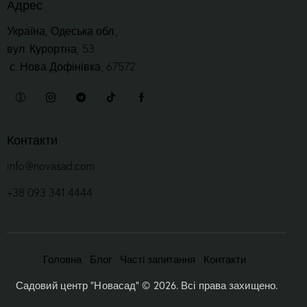
Адрес
Україна, Одеська обл.,
вул. Курортна, 53
с. Нова Дофінівка, 67572
Контакти
info@novasad.com
+38 093 341 4444
Головна
Блог
Часті запитання
Контакти
Садовий центр “Новасад”
© 2026. Всі права захищено.