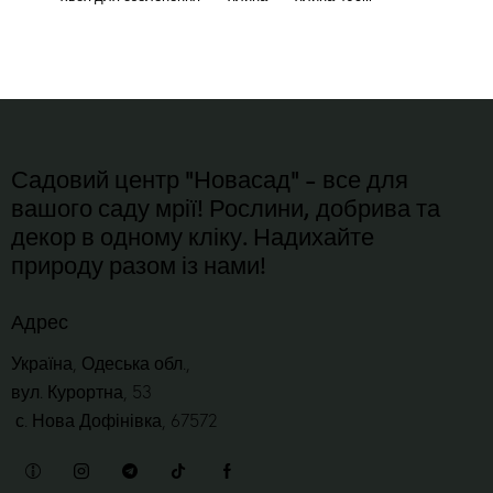
Садовий центр "Новасад" - все для
вашого саду мрії! Рослини, добрива та
декор в одному кліку. Надихайте
природу разом із нами!
Адрес
Україна, Одеська обл.,
вул. Курортна, 53
с. Нова Дофінівка, 67572