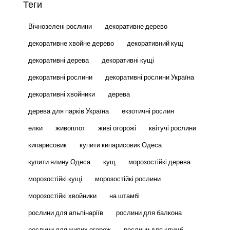
Теги
Вічнозелені рослини
декоративне дерево
декоративне хвойне дерево
декоративний кущ
декоративні дерева
декоративні кущі
декоративні рослини
декоративні рослини Україна
декоративні хвойники
дерева
дерева для парків Україна
екзотичні рослин
елки
живоплот
живі огорожі
квітучі рослини
кипарисовик
купити кипарисовик Одеса
купити ялину Одеса
кущ
морозостійкі дерева
морозостійкі кущі
морозостійкі рослини
морозостійкі хвойники
на штамбі
рослини для альпінаріїв
рослини для балкона
рослини для живих огорож
рослини для клумб