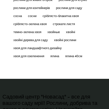
рослини для контейнерів
рослини для саду
сосна
сосни
сріблясто-блакитна хвоя
сріблясто-зелена хвоя
строкате листя
темно-зелена хвоя
хвойные
хвойні
хвойні дерева для саду
хвойні рослини
хвоя для ландшафтного дизайну
хвоя для озеленення
ялина
ялина 40см
Садовий центр "Новасад" - все для
вашого саду мрії! Рослини, добрива та
декор в одному кліку. Надихайте