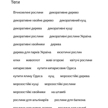
Теги
Вічнозелені рослини
декоративне дерево
декоративне хвойне дерево
декоративний кущ
декоративні дерева
декоративні кущі
декоративні рослини
декоративні рослини Україна
декоративні хвойники
дерева
дерева для парків Україна
екзотичні рослин
елки
живоплот
живі огорожі
квітучі рослини
кипарисовик
купити кипарисовик Одеса
купити ялину Одеса
кущ
морозостійкі дерева
морозостійкі кущі
морозостійкі рослини
морозостійкі хвойники
на штамбі
рослини для альпінаріїв
рослини для балкона
рослини для живих огорож
рослини для клумб