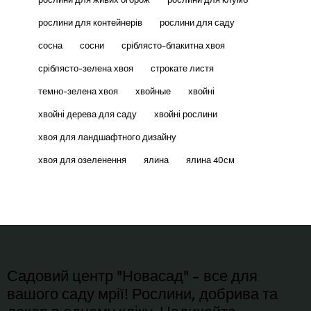
рослини для контейнерів
рослини для саду
сосна
сосни
сріблясто-блакитна хвоя
сріблясто-зелена хвоя
строкате листя
темно-зелена хвоя
хвойные
хвойні
хвойні дерева для саду
хвойні рослини
хвоя для ландшафтного дизайну
хвоя для озеленення
ялина
ялина 40см
Садовий центр "Новасад" - все для
вашого саду мрії! Рослини, добрива та
декор в одному кліку. Надихайте