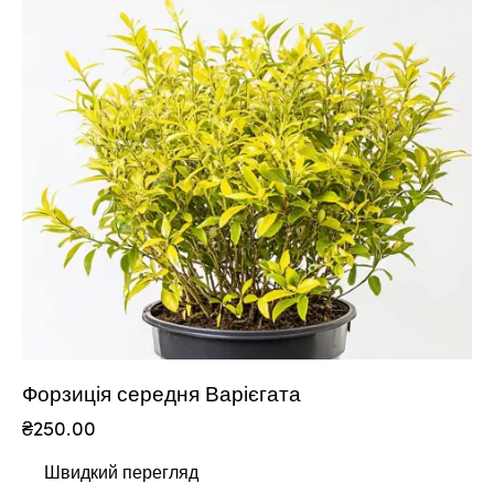
Форзиція середня Варієгата
₴
250.00
Швидкий перегляд