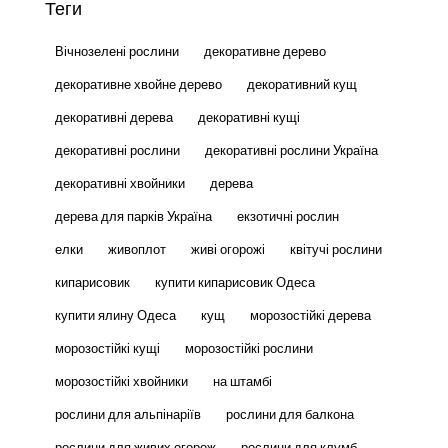
Теги
Вічнозелені рослини
декоративне дерево
декоративне хвойне дерево
декоративний кущ
декоративні дерева
декоративні кущі
декоративні рослини
декоративні рослини Україна
декоративні хвойники
дерева
дерева для парків Україна
екзотичні рослин
елки
живоплот
живі огорожі
квітучі рослини
кипарисовик
купити кипарисовик Одеса
купити ялину Одеса
кущ
морозостійкі дерева
морозостійкі кущі
морозостійкі рослини
морозостійкі хвойники
на штамбі
рослини для альпінаріїв
рослини для балкона
рослини для живих огорож
рослини для клумб