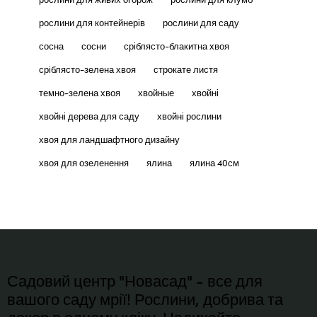
рослини для контейнерів
рослини для саду
сосна
сосни
сріблясто-блакитна хвоя
сріблясто-зелена хвоя
строкате листя
темно-зелена хвоя
хвойные
хвойні
хвойні дерева для саду
хвойні рослини
хвоя для ландшафтного дизайну
хвоя для озеленення
ялина
ялина 40см
Садовий центр "Новасад" - все для
вашого саду мрії! Рослини, добрива та
декор в одному кліку. Надихайте