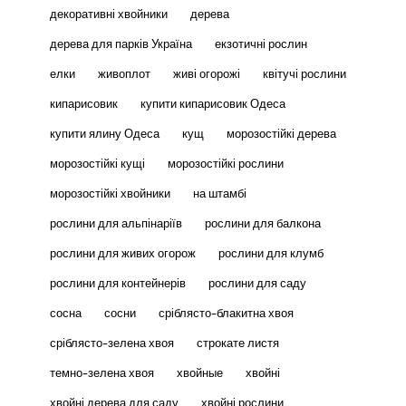
декоративні хвойники
дерева
дерева для парків Україна
екзотичні рослин
елки
живоплот
живі огорожі
квітучі рослини
кипарисовик
купити кипарисовик Одеса
купити ялину Одеса
кущ
морозостійкі дерева
морозостійкі кущі
морозостійкі рослини
морозостійкі хвойники
на штамбі
рослини для альпінаріїв
рослини для балкона
рослини для живих огорож
рослини для клумб
рослини для контейнерів
рослини для саду
сосна
сосни
сріблясто-блакитна хвоя
сріблясто-зелена хвоя
строкате листя
темно-зелена хвоя
хвойные
хвойні
хвойні дерева для саду
хвойні рослини