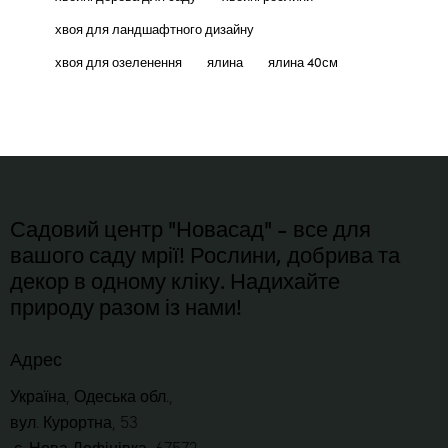
хвоя для ландшафтного дизайну
хвоя для озеленення
ялина
ялина 40см
Садовий центр "Новасад" - все для
вашого саду мрії! Рослини, добрива та
декор в одному кліку. Надихайте
природу разом із нами!
Адрес
Україна, Одеська обл.,
вул. Курортна, 53