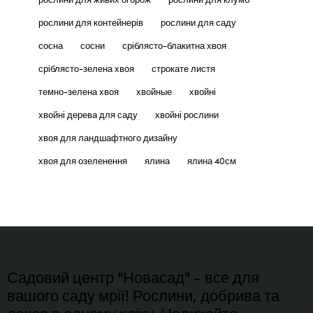
рослини для контейнерів
рослини для саду
сосна
сосни
сріблясто-блакитна хвоя
сріблясто-зелена хвоя
строкате листя
темно-зелена хвоя
хвойные
хвойні
хвойні дерева для саду
хвойні рослини
хвоя для ландшафтного дизайну
хвоя для озеленення
ялина
ялина 40см
Садовий центр "Новасад" - все для
вашого саду мрії! Рослини, добрива та
декор в одному кліку. Надихайте