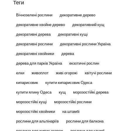
Теги
Вічнозелені рослини
декоративне дерево
декоративне хвойне дерево
декоративний кущ
декоративні дерева
декоративні кущі
декоративні рослини
декоративні рослини Україна
декоративні хвойники
дерева
дерева для парків Україна
екзотичні рослин
елки
живоплот
живі огорожі
квітучі рослини
кипарисовик
купити кипарисовик Одеса
купити ялину Одеса
кущ
морозостійкі дерева
морозостійкі кущі
морозостійкі рослини
морозостійкі хвойники
на штамбі
рослини для альпінаріїв
рослини для балкона
рослини для живих огорож
рослини для клумб