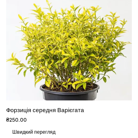
Форзиція середня Варієгата
₴
250.00
Швидкий перегляд