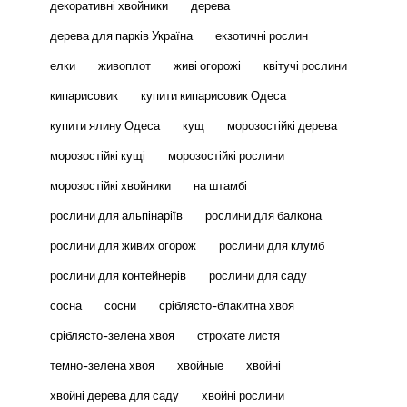
декоративні хвойники
дерева
дерева для парків Україна
екзотичні рослин
елки
живоплот
живі огорожі
квітучі рослини
кипарисовик
купити кипарисовик Одеса
купити ялину Одеса
кущ
морозостійкі дерева
морозостійкі кущі
морозостійкі рослини
морозостійкі хвойники
на штамбі
рослини для альпінаріїв
рослини для балкона
рослини для живих огорож
рослини для клумб
рослини для контейнерів
рослини для саду
сосна
сосни
сріблясто-блакитна хвоя
сріблясто-зелена хвоя
строкате листя
темно-зелена хвоя
хвойные
хвойні
хвойні дерева для саду
хвойні рослини