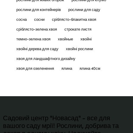
рослини для контейнерів
рослини для саду
сосна
сосни
сріблясто-блакитна хвоя
сріблясто-зелена хвоя
строкате листя
темно-зелена хвоя
хвойные
хвойні
хвойні дерева для саду
хвойні рослини
хвоя для ландшафтного дизайну
хвоя для озеленення
ялина
ялина 40см
Садовий центр "Новасад" - все для
вашого саду мрії! Рослини, добрива та
декор в одному кліку. Надихайте