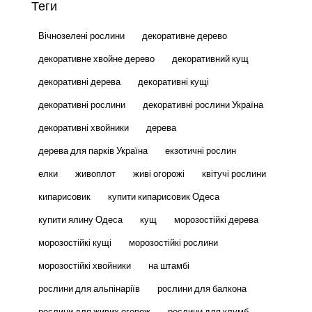
Теги
Вічнозелені рослини
декоративне дерево
декоративне хвойне дерево
декоративний кущ
декоративні дерева
декоративні кущі
декоративні рослини
декоративні рослини Україна
декоративні хвойники
дерева
дерева для парків Україна
екзотичні рослин
елки
живоплот
живі огорожі
квітучі рослини
кипарисовик
купити кипарисовик Одеса
купити ялину Одеса
кущ
морозостійкі дерева
морозостійкі кущі
морозостійкі рослини
морозостійкі хвойники
на штамбі
рослини для альпінаріїв
рослини для балкона
рослини для живих огорож
рослини для клумб