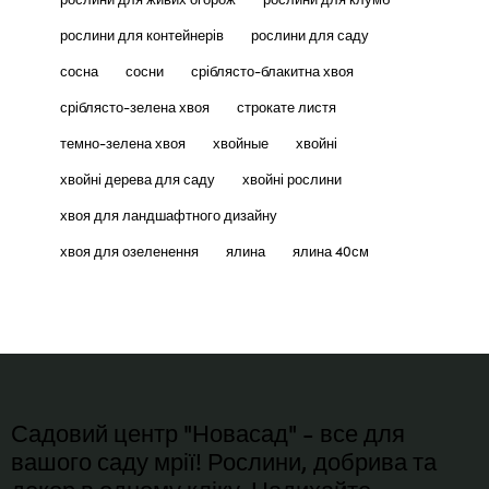
рослини для контейнерів
рослини для саду
сосна
сосни
сріблясто-блакитна хвоя
сріблясто-зелена хвоя
строкате листя
темно-зелена хвоя
хвойные
хвойні
хвойні дерева для саду
хвойні рослини
хвоя для ландшафтного дизайну
хвоя для озеленення
ялина
ялина 40см
Садовий центр "Новасад" - все для
вашого саду мрії! Рослини, добрива та
декор в одному кліку. Надихайте