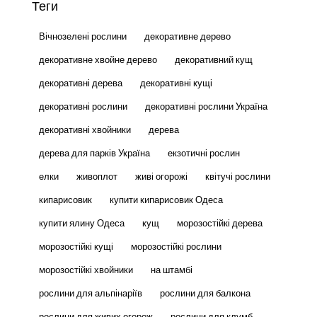
Теги
Вічнозелені рослини
декоративне дерево
декоративне хвойне дерево
декоративний кущ
декоративні дерева
декоративні кущі
декоративні рослини
декоративні рослини Україна
декоративні хвойники
дерева
дерева для парків Україна
екзотичні рослин
елки
живоплот
живі огорожі
квітучі рослини
кипарисовик
купити кипарисовик Одеса
купити ялину Одеса
кущ
морозостійкі дерева
морозостійкі кущі
морозостійкі рослини
морозостійкі хвойники
на штамбі
рослини для альпінаріїв
рослини для балкона
рослини для живих огорож
рослини для клумб