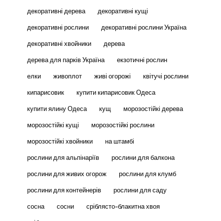
декоративні дерева
декоративні кущі
декоративні рослини
декоративні рослини Україна
декоративні хвойники
дерева
дерева для парків Україна
екзотичні рослин
елки
живоплот
живі огорожі
квітучі рослини
кипарисовик
купити кипарисовик Одеса
купити ялину Одеса
кущ
морозостійкі дерева
морозостійкі кущі
морозостійкі рослини
морозостійкі хвойники
на штамбі
рослини для альпінаріїв
рослини для балкона
рослини для живих огорож
рослини для клумб
рослини для контейнерів
рослини для саду
сосна
сосни
сріблясто-блакитна хвоя