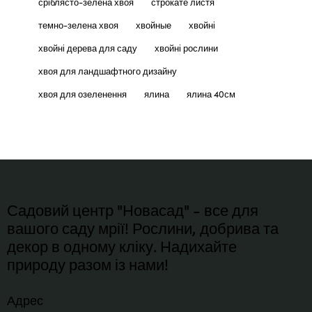
сріблясто-зелена хвоя
строкате листя
темно-зелена хвоя
хвойные
хвойні
хвойні дерева для саду
хвойні рослини
хвоя для ландшафтного дизайну
хвоя для озеленення
ялина
ялина 40см
Садовий центр "Новасад" - все для
вашого саду мрії! Рослини, добрива та
декор в одному кліку. Надихайте
природу разом із нами!
Адрес