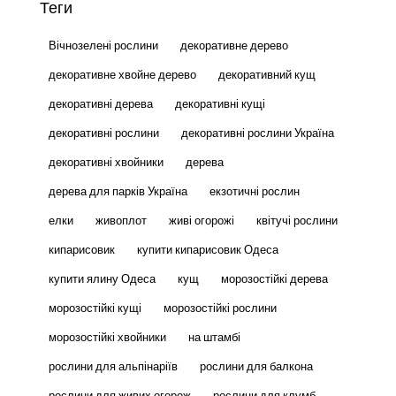
Теги
Вічнозелені рослини
декоративне дерево
декоративне хвойне дерево
декоративний кущ
декоративні дерева
декоративні кущі
декоративні рослини
декоративні рослини Україна
декоративні хвойники
дерева
дерева для парків Україна
екзотичні рослин
елки
живоплот
живі огорожі
квітучі рослини
кипарисовик
купити кипарисовик Одеса
купити ялину Одеса
кущ
морозостійкі дерева
морозостійкі кущі
морозостійкі рослини
морозостійкі хвойники
на штамбі
рослини для альпінаріїв
рослини для балкона
рослини для живих огорож
рослини для клумб