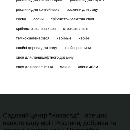
рослини для контейнерів
рослини для саду
сосна
сосни
сріблясто-блакитна хвоя
сріблясто-зелена хвоя
строкате листя
темно-зелена хвоя
хвойные
хвойні
хвойні дерева для саду
хвойні рослини
хвоя для ландшафтного дизайну
хвоя для озеленення
ялина
ялина 40см
Садовий центр "Новасад" - все для
вашого саду мрії! Рослини, добрива та
декор в одному кліку. Надихайте