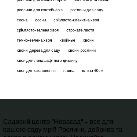
рослини для контейнерів
рослини для саду
сосна
сосни
сріблясто-блакитна хвоя
сріблясто-зелена хвоя
строкате листя
темно-зелена хвоя
хвойные
хвойні
хвойні дерева для саду
хвойні рослини
хвоя для ландшафтного дизайну
хвоя для озеленення
ялина
ялина 40см
Садовий центр "Новасад" - все для
вашого саду мрії! Рослини, добрива та
декор в одному кліку. Надихайте