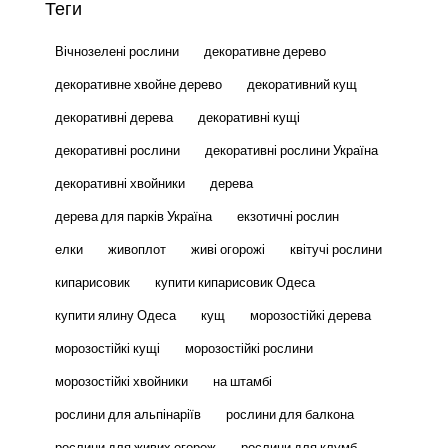
Теги
Вічнозелені рослини
декоративне дерево
декоративне хвойне дерево
декоративний кущ
декоративні дерева
декоративні кущі
декоративні рослини
декоративні рослини Україна
декоративні хвойники
дерева
дерева для парків Україна
екзотичні рослин
елки
живоплот
живі огорожі
квітучі рослини
кипарисовик
купити кипарисовик Одеса
купити ялину Одеса
кущ
морозостійкі дерева
морозостійкі кущі
морозостійкі рослини
морозостійкі хвойники
на штамбі
рослини для альпінаріїв
рослини для балкона
рослини для живих огорож
рослини для клумб