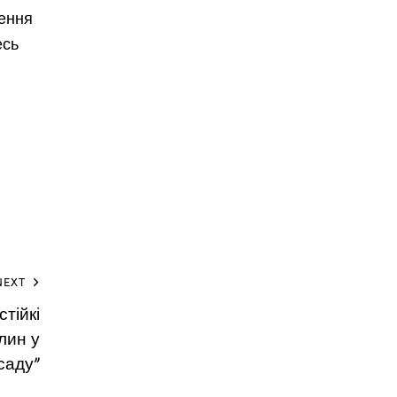
ження
есь
NEXT
тійкі
лин у
саду”