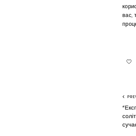
кори
вас,
проц
PRE
“Екс
солі
суча