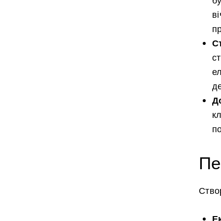
б
ві
пр
С
с
ел
д
Д
к
по
Пе
Створ
Е