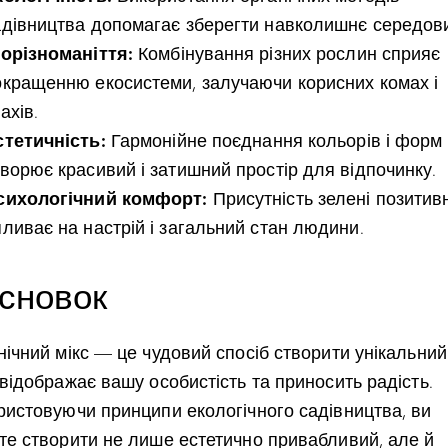
адівництва допомагає зберегти навколишнє середов
іорізноманіття:
Комбінування різних рослин сприяє
окращенню екосистеми, залучаючи корисних комах і
ахів.
стетичність:
Гармонійне поєднання кольорів і форм
творює красивий і затишний простір для відпочинку.
сихологічний комфорт:
Присутність зелені позитив
пливає на настрій і загальний стан людини.
сновок
ічний мікс — це чудовий спосіб створити унікальний
відображає вашу особистість та приносить радість.
ристовуючи принципи екологічного садівництва, ви
те створити не лише естетично привабливий, але й