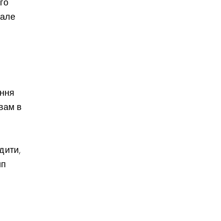
го
 але
ання
 вам в
дити,
ип