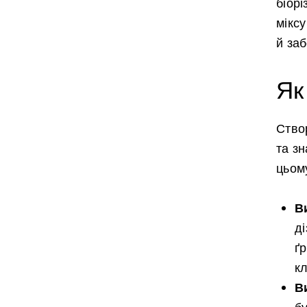
біор
міксу
й за
Як
Ство
та зн
цьому
В
д
ґ
кл
В