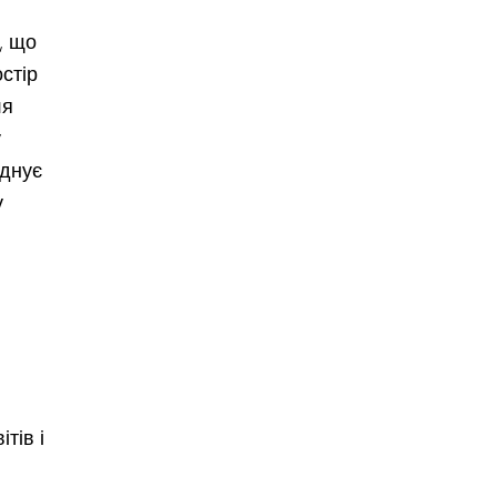
, що
стір
ля
у
єднує
у
тів і