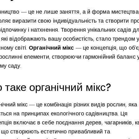
вництво — це не лише заняття, а й форма мистецтва
оляє виразити свою індивідуальність та створити про
ідпочинку і натхнення. Творення унікальних садів д
 які відображають вашу особистість, стало трендом 
Органічний мікс
ному світі.
— це концепція, що об’
і рослинні елементи, створюючи гармонійний баланс 
му саду.
 таке органічний мікс?
ічний мікс — це комбінація різних видів рослин, яка
ється на принципах екологічного садівництва. Ця
пція включає в себе поєднання дерев, чагарників, кві
, що створюють естетично привабливий та