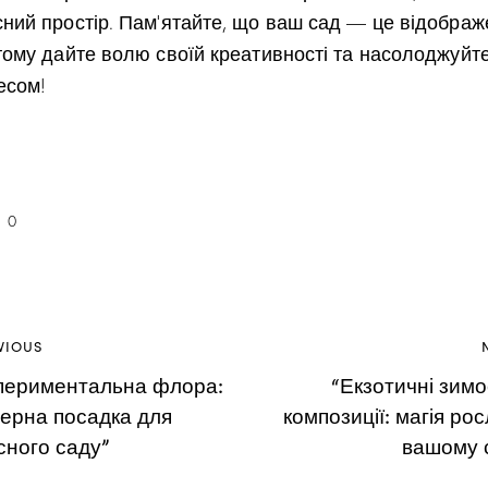
сний простір. Пам’ятайте, що ваш сад — це відобра
 тому дайте волю своїй креативності та насолоджуйт
есом!
0
VIOUS
периментальна флора:
“Екзотичні зимос
терна посадка для
композиції: магія рос
сного саду”
вашому 