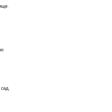
ище.
но
 сад,