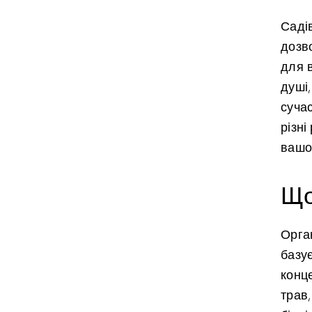
Саді
дозв
для в
душі,
сучас
різн
вашо
Що
Орган
базу
конце
трав