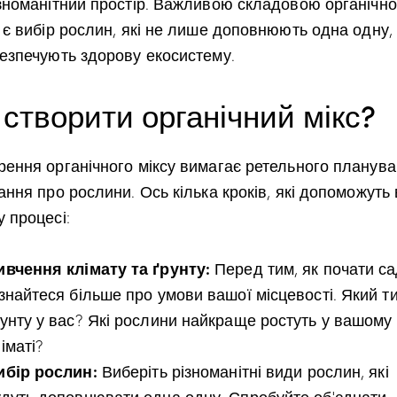
ізноманітний простір. Важливою складовою органічно
 є вибір рослин, які не лише доповнюють одна одну,
безпечують здорову екосистему.
 створити органічний мікс?
рення органічного міксу вимагає ретельного планув
ання про рослини. Ось кілька кроків, які допоможуть
 процесі:
ивчення клімату та ґрунту:
Перед тим, як почати са
ізнайтеся більше про умови вашої місцевості. Який т
рунту у вас? Які рослини найкраще ростуть у вашому
іматі?
ибір рослин:
Виберіть різноманітні види рослин, які