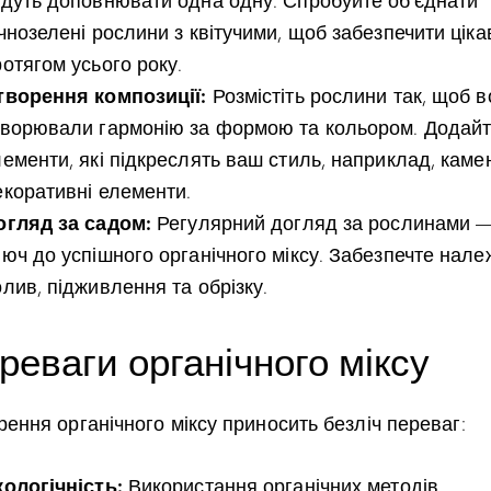
удуть доповнювати одна одну. Спробуйте об’єднати
чнозелені рослини з квітучими, щоб забезпечити ціка
отягом усього року.
творення композиції:
Розмістіть рослини так, щоб в
творювали гармонію за формою та кольором. Додай
ементи, які підкреслять ваш стиль, наприклад, камен
екоративні елементи.
огляд за садом:
Регулярний догляд за рослинами 
люч до успішного органічного міксу. Забезпечте нал
лив, підживлення та обрізку.
реваги органічного міксу
ення органічного міксу приносить безліч переваг:
кологічність:
Використання органічних методів