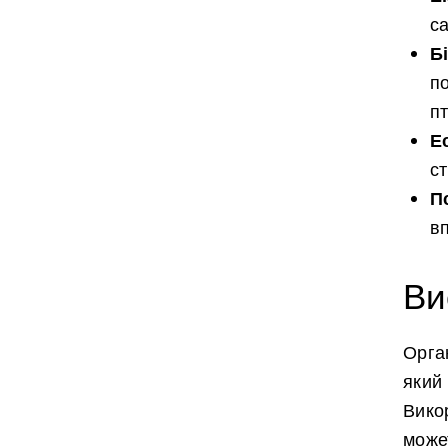
с
Б
п
пт
Е
с
П
в
Ви
Орган
який 
Вико
може