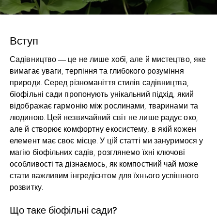
Вступ
Садівництво — це не лише хобі, але й мистецтво, яке
вимагає уваги, терпіння та глибокого розуміння
природи. Серед різноманіття стилів садівництва,
біофільні сади пропонують унікальний підхід, який
відображає гармонію між рослинами, тваринами та
людиною. Цей незвичайний світ не лише радує око,
але й створює комфортну екосистему, в якій кожен
елемент має своє місце. У цій статті ми зануримося у
магію біофільних садів, розглянемо їхні ключові
особливості та дізнаємось, як компостний чай може
стати важливим інгредієнтом для їхнього успішного
розвитку.
Що таке біофільні сади?