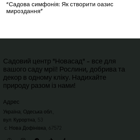
“Садова симфонія: Як створити оазис
мироздання”
Садовий центр "Новасад" - все для
вашого саду мрії! Рослини, добрива та
декор в одному кліку. Надихайте
природу разом із нами!
Адрес
Україна, Одеська обл.,
вул. Курортна, 53
с. Нова Дофінівка, 67572