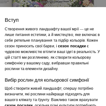
Вступ
Створення живого ландшафту вашої мрії — це не
лише питання естетики, а й мистецтво, яке включає в
себе ретельне планування та підбір кольорів. Кожен
сезон посадки
сезон приносить свої барви, і
є
чудовою можливістю втілити ваші ідеї в реальність. У
цій статті ми розглянемо, як створити кольорову
симфонію у вашому саду, вибравши правильні
рослини та елементи дизайну.
Вибір рослин для кольорової симфонії
Щоб створити живий ландшафт, спершу потрібно
визначити, які рослини найкраще підходять для
вашого клімату та ґрунту. Важливо також врахувати
сезон посадки
, оскільки різні культури потребують