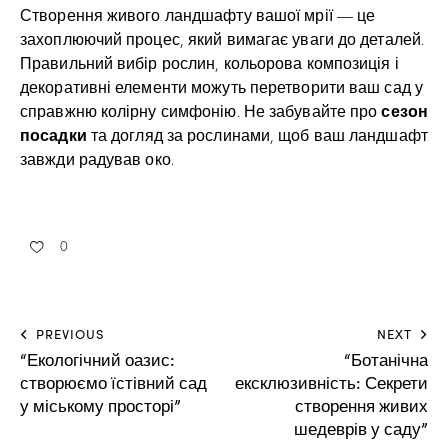
Створення живого ландшафту вашої мрії — це
захоплюючий процес, який вимагає уваги до деталей.
Правильний вибір рослин, кольорова композиція і
декоративні елементи можуть перетворити ваш сад у
сезон
справжню колірну симфонію. Не забувайте про
посадки
та догляд за рослинами, щоб ваш ландшафт
завжди радував око.
0
PREVIOUS
NEXT
“Екологічний оазис:
“Ботанічна
створюємо їстівний сад
ексклюзивність: Секрети
у міському просторі”
створення живих
шедеврів у саду”