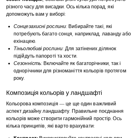
різного часу для висадки. Ось кілька порад, які
допоможуть вам у виборі:
Сонцезахисні рослини:
Вибирайте такі, які
потребують багато сонця, наприклад, лаванду або
ехінацею.
Тіньолюбиві рослини:
Для затінених ділянок
підійдуть папороті та хости.
Сезонність:
Включайте як багаторічники, так і
однорічники для різноманіття кольорів протягом
року.
Композиція кольорів у ландшафті
Кольорова композиція — це ще один важливий
аспект дизайну ландшафту. Правильне поєднання
кольорів може створити гармонійний простір. Ось
кілька принципів, які варто врахувати:
Контраст:
Використовуйте контрастні кольори,