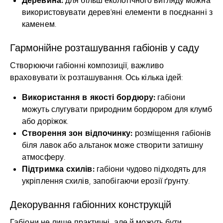
використовувати дерев’яні елементи в поєднанні з
каменем.
Гармонійне розташування габіонів у саду
Створюючи габіонні композиції, важливо
враховувати їх розташування. Ось кілька ідей:
Використання в якості бордюру:
габіони
можуть слугувати природним бордюром для клумб
або доріжок.
Створення зон відпочинку:
розміщення габіонів
біля лавок або альтанок може створити затишну
атмосферу.
Підтримка схилів:
габіони чудово підходять для
укріплення схилів, запобігаючи ерозії ґрунту.
Декорування габіонних конструкцій
Габіони не лише практичні, але й можуть бути