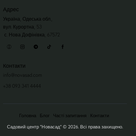
Адрес
Україна, Одеська обл.,
вул. Курортна, 53
с. Нова Дофінівка, 67572
Контакти
info@novasad.com
+38 093 341 4444
Головна
Блог
Часті запитання
Контакти
Садовий центр “Новасад”
© 2026. Всі права захищено.