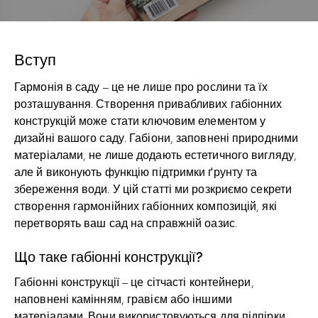
Вступ
Гармонія в саду – це не лише про рослини та їх
розташування. Створення привабливих габіонних
конструкцій може стати ключовим елементом у
дизайні вашого саду. Габіони, заповнені природними
матеріалами, не лише додають естетичного вигляду,
але й виконують функцію підтримки ґрунту та
збереження води. У цій статті ми розкриємо секрети
створення гармонійних габіонних композицій, які
перетворять ваш сад на справжній оазис.
Що таке габіонні конструкції?
Габіонні конструкції – це сітчасті контейнери,
наповнені камінням, гравієм або іншими
матеріалами. Вони використовуються для підпірки