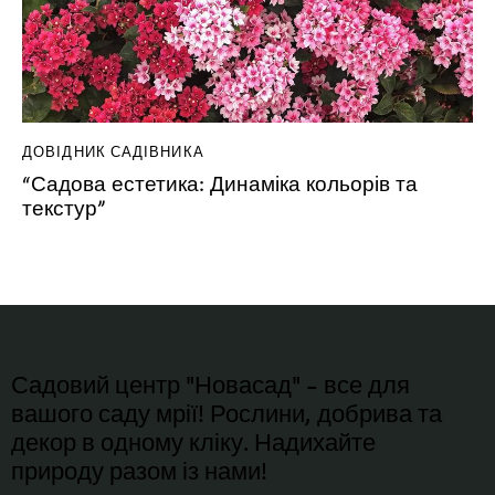
ДОВІДНИК САДІВНИКА
“Садова естетика: Динаміка кольорів та
текстур”
Садовий центр "Новасад" - все для
вашого саду мрії! Рослини, добрива та
декор в одному кліку. Надихайте
природу разом із нами!