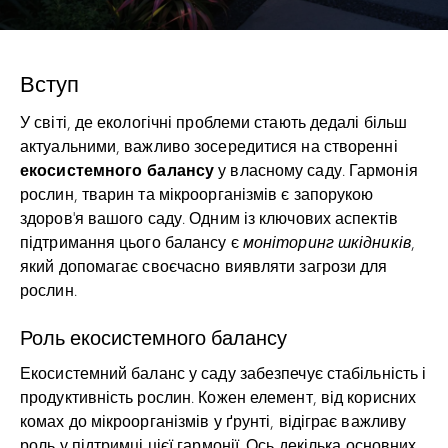
Вступ
У світі, де екологічні проблеми стають дедалі більш
актуальними, важливо зосередитися на створенні
екосистемного балансу
у власному саду. Гармонія
рослин, тварин та мікроорганізмів є запорукою
здоров’я вашого саду. Одним із ключових аспектів
підтримання цього балансу є
моніторинг шкідників
,
який допомагає своєчасно виявляти загрози для
рослин.
Роль екосистемного балансу
Екосистемний баланс у саду забезпечує стабільність і
продуктивність рослин. Кожен елемент, від корисних
комах до мікроорганізмів у ґрунті, відіграє важливу
роль у підтримці цієї гармонії. Ось декілька основних