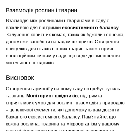
Взаємодія рослин і тварин
Взаємодія між рослинами і тваринами в саду є
екосистемного балансу
важливою для підтримки
.
Залучення корисних комах, таких як бджоли і сонечка,
допоможе запобігти нападам шкідників. Створення
притулків для птахів і інших тварин також сприяє
еволюційним змінам у саду, що веде до зменшення
чисельності шкідників.
Висновок
Створення гармонії у вашому саду потребує зусиль
Моніторинг шкідників
та знань.
, підтримка
сприятливих умов для рослин і взаємодія з природою
– це ключові елементи, які допоможуть вам досягти
бажаного екосистемного балансу. Пам’ятайте, що
кожна рослина, тварина та мікроорганізм у вашому
саду відіграє свою роль у створенні здорового та