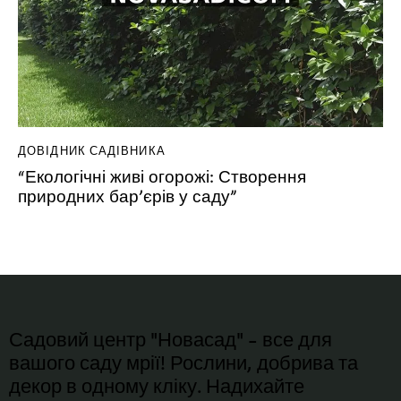
ДОВІДНИК САДІВНИКА
“Екологічні живі огорожі: Створення
природних бар’єрів у саду”
Садовий центр "Новасад" - все для
вашого саду мрії! Рослини, добрива та
декор в одному кліку. Надихайте