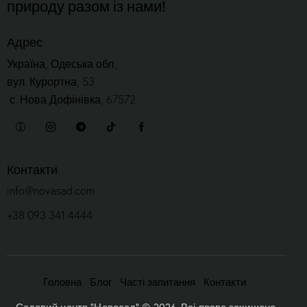
природу разом із нами!
Адрес
Україна, Одеська обл.,
вул. Курортна, 53
с. Нова Дофінівка, 67572
Контакти
info@novasad.com
+38 093 341 4444
Головна
Блог
Часті запитання
Контакти