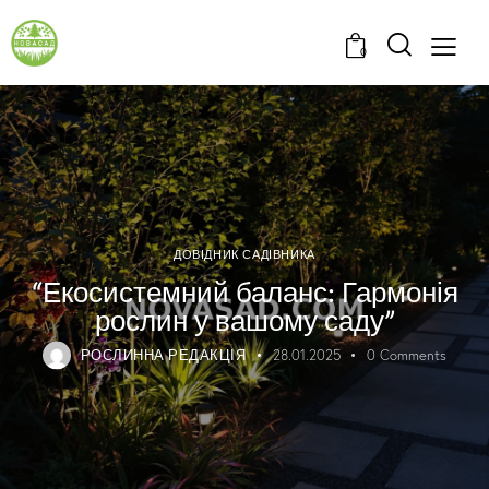
0
ДОВІДНИК САДІВНИКА
“Екосистемний баланс: Гармонія
рослин у вашому саду”
РОСЛИННА РЕДАКЦІЯ
28.01.2025
0
Comments