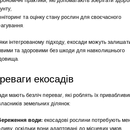
рономічні практики, які допомагають зберігати здоро
унту;
оніторинг та оцінку стану рослин для своєчасного
еагування.
яки інтегрованому підходу, екосади можуть залишат
ивими та здоровими без шкоди для навколишнього
довища.
реваги екосадів
ади мають безліч переваг, які роблять їх приваблив
власників земельних ділянок:
береження води:
екосадові рослини потребують ме
оливу, оскільки вони адаптовані до місцевих умов.