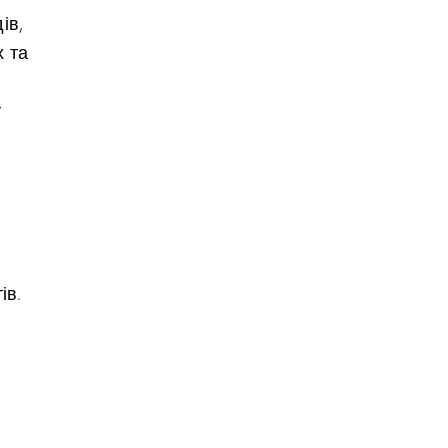
ів,
х та
т
ів.
,