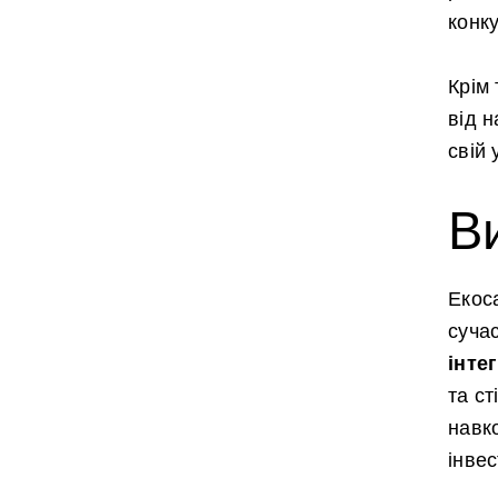
конку
Крім
від 
свій
В
Екоса
сучас
інте
та ст
навк
інве