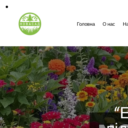
Головна
О нас
На
“
пі