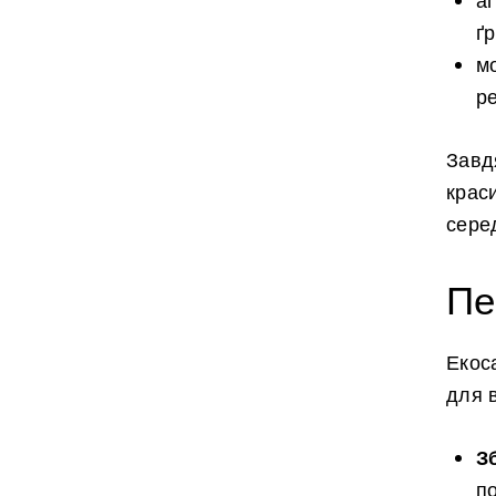
аг
ґр
м
р
Завд
крас
сере
Пе
Екос
для 
З
п