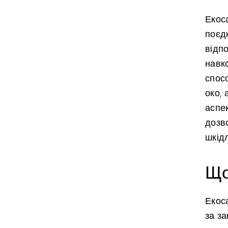
Екос
поєдн
відп
навк
спос
око, 
аспек
дозв
шкідл
Що
Екос
за з