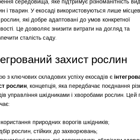
рення середовища, яке підтримує різноманітність вид
н і тварин. У екосаді використовуються лише місцев
рослин, які добре адаптовані до умов конкретної
вості. Це дозволяє знизити витрати на догляд та
печити сталість саду.
тегрований захист рослин
інтегров
єю з ключових складових успіху екосадів є
ст рослин
, концепція, яка передбачає поєднання різ
дів управління шкідниками і хворобами рослин. Цей п
чає:
икористання природних ворогів шкідників;
дбір рослин, стійких до захворювань;