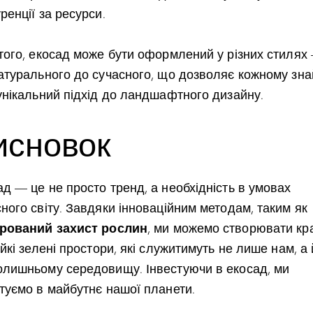
ренції за ресурси.
 того, екосад може бути оформлений у різних стилях
натурального до сучасного, що дозволяє кожному зна
 унікальний підхід до ландшафтного дизайну.
исновок
д — це не просто тренд, а необхідність в умовах
ного світу. Завдяки інноваційним методам, таким як
грований захист рослин
, ми можемо створювати кр
ійкі зелені простори, які служитимуть не лише нам, а 
олишньому середовищу. Інвестуючи в екосад, ми
стуємо в майбутнє нашої планети.