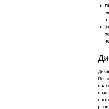
П
е
пт
З
р
п
Ди
Диза
По-п
врахо
важл
підт
різн