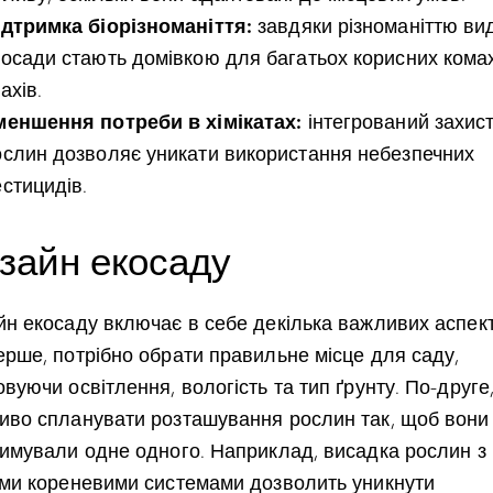
ідтримка біорізноманіття:
завдяки різноманіттю вид
косади стають домівкою для багатьох корисних кома
ахів.
меншення потреби в хімікатах:
інтегрований захис
ослин дозволяє уникати використання небезпечних
естицидів.
зайн екосаду
йн екосаду включає в себе декілька важливих аспект
ерше, потрібно обрати правильне місце для саду,
вуючи освітлення, вологість та тип ґрунту. По-друге
иво спланувати розташування рослин так, щоб вони
римували одне одного. Наприклад, висадка рослин з
ими кореневими системами дозволить уникнути