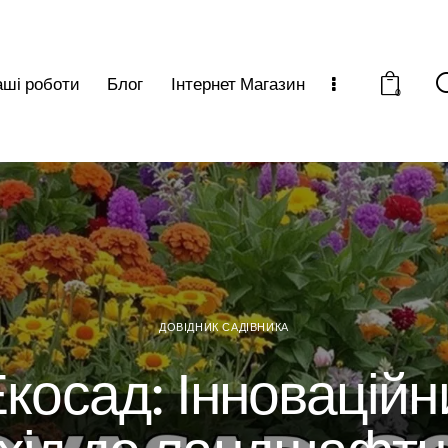
ші роботи
Блог
Інтернет Магазин
0
ДОВІДНИК САДІВНИКА
Екосад: Інноваційн
дхід до ландшафтн