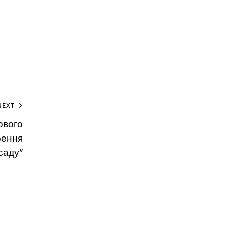
NEXT
ового
рення
саду”