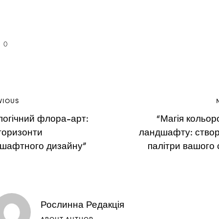
0
VIOUS
логічний флора-арт:
“Магія кольор
 горизонти
ландшафту: ство
шафтного дизайну”
палітри вашого 
Рослинна Редакція
ABOUT AUTHOR