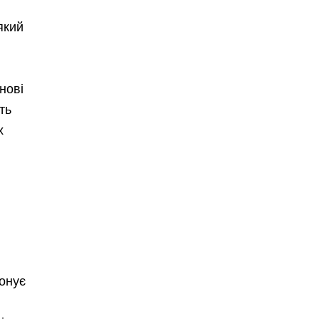
який
нові
ть
х
іонує