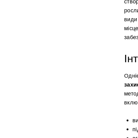
ство
росли
види 
місце
забез
Ін
Одні
захи
мето
вклю
в
пі