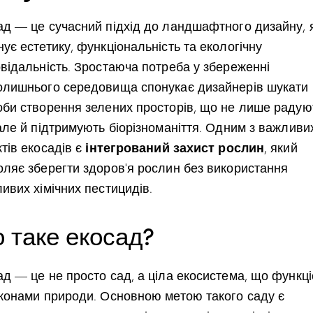
ад — це сучасний підхід до ландшафтного дизайну, 
ує естетику, функціональність та екологічну
овідальність. Зростаюча потреба у збереженні
олишнього середовища спонукає дизайнерів шукати 
оби створення зелених просторів, що не лише радую
але й підтримують біорізноманіття. Одним з важливи
інтегрований захист рослин
тів екосадів є
, який
оляє зберегти здоров’я рослин без використання
ивих хімічних пестицидів.
 таке екосад?
ад — це не просто сад, а ціла екосистема, що функц
аконами природи. Основною метою такого саду є