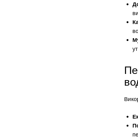
Д
ви
К
в
М
ут
Пе
во
Вико
Е
П
п