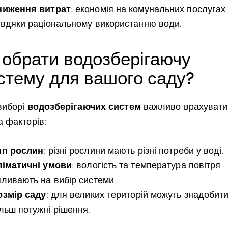
ниження витрат
: економія на комунальних послугах
авдяки раціональному використанню води.
 обрати водозберігаючу
стему для вашого саду?
водозберігаючих систем
виборі
важливо врахувати
а факторів:
ип рослин
: різні рослини мають різні потреби у воді.
ліматичні умови
: вологість та температура повітря
пливають на вибір системи.
озмір саду
: для великих територій можуть знадобит
ільш потужні рішення.