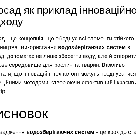
осад як приклад інноваційн
дходу
д – це концепція, що об’єднує всі елементи стійкого
водозберігаючих систем
вництва. Використання
в
аді допомагає не лише зберегти воду, але й створит
ове середовище для рослин та тварин. Важливо
тати, що інноваційні технології можуть поєднуватися
иційними методами, створюючи ефективний і красив
ір.
исновок
водозберігаючих систем
вадження
– це крок до ст