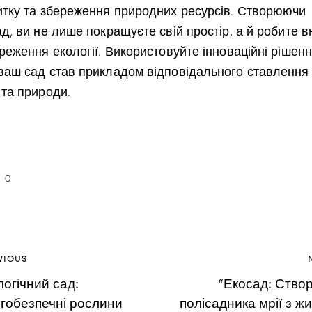
итку та збереження природних ресурсів. Створюючи
д, ви не лише покращуєте свій простір, а й робите в
реження екології. Використовуйте інноваційні рішенн
ваш сад став прикладом відповідального ставлення
 та природи.
0
VIOUS
логічний сад:
“Екосад: Ство
гобезпечні рослини
полісадника мрії з ж