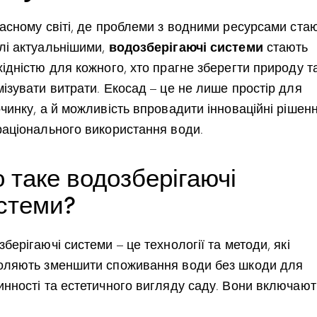
часному світі, де проблеми з водними ресурсами ста
водозберігаючі системи
лі актуальнішими,
стають
ідністю для кожного, хто прагне зберегти природу т
ізувати витрати. Екосад – це не лише простір для
чинку, а й можливість впровадити інноваційні рішен
раціонального використання води.
 таке водозберігаючі
стеми?
берігаючі системи – це технології та методи, які
оляють зменшити споживання води без шкоди для
инності та естетичного вигляду саду. Вони включают