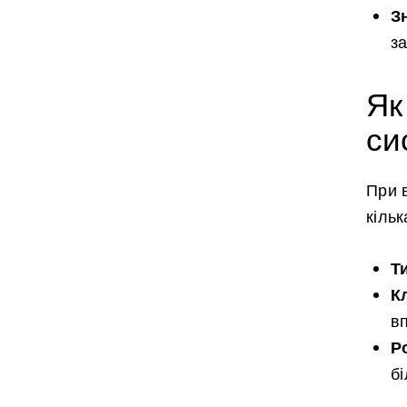
З
з
Як
си
При 
кільк
Т
К
в
Р
б