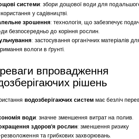
ощові системи
: збори дощової води для подальшог
користання у садівництві.
апельне зрошення
: технологія, що забезпечує пода
оди безпосередньо до коріння рослин.
ульчування
: застосування органічних матеріалів дл
римання вологи в ґрунті.
реваги впровадження
дозберігаючих рішень
водозберігаючих систем
ристання
має безліч перев
кономія води
: значне зменшення витрат на полив.
окращення здоров’я рослин
: зменшення ризику
ерезволоження та грибкових захворювань.