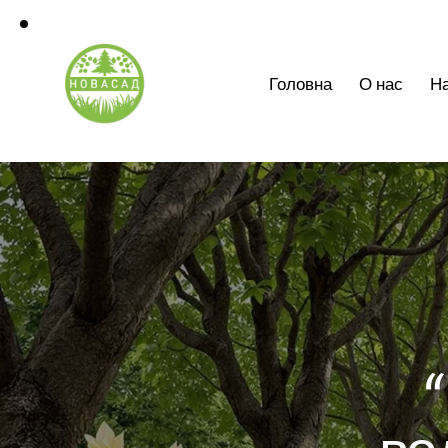
Головна
О нас
На
“
во