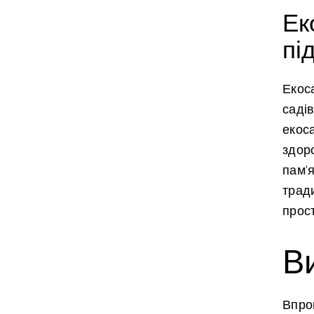
Ек
пі
Екоса
саді
екос
здор
пам’я
трад
прост
В
Впро