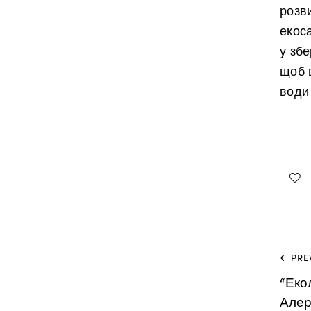
розв
екоса
у збе
щоб 
води
PRE
“Еко
Алер