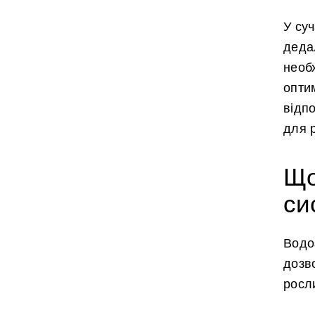
У су
деда
необх
оптим
відпо
для 
Що
си
Водоз
дозв
росл