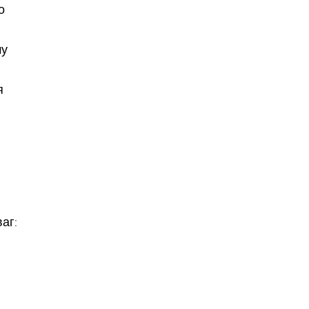
о
чу
я
аг: