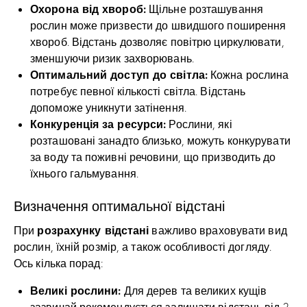
Охорона від хвороб:
Щільне розташування
рослин може призвести до швидшого поширення
хвороб. Відстань дозволяє повітрю циркулювати,
зменшуючи ризик захворювань.
Оптимальний доступ до світла:
Кожна рослина
потребує певної кількості світла. Відстань
допоможе уникнути затінення.
Конкуренція за ресурси:
Рослини, які
розташовані занадто близько, можуть конкурувати
за воду та поживні речовини, що призводить до
їхнього гальмування.
Визначення оптимальної відстані
розрахунку відстані
При
важливо враховувати вид
рослин, їхній розмір, а також особливості догляду.
Ось кілька порад:
Великі рослини:
Для дерев та великих кущів
зазвичай рекомендується залишати відстань від 2