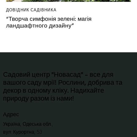
ДОВІДНИК САДІВНИКА
“Творча симфонія зелені: магія
ландшафтного дизайну”
Садовий центр "Новасад" - все для
вашого саду мрії! Рослини, добрива та
декор в одному кліку. Надихайте
природу разом із нами!
Адрес
Україна, Одеська обл.,
вул. Курортна, 53