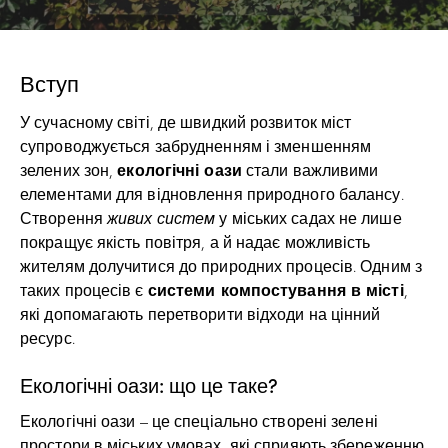
Вступ
У сучасному світі, де швидкий розвиток міст
супроводжується забрудненням і зменшенням
екологічні оази
зелених зон,
стали важливими
елементами для відновлення природного балансу.
Створення
живих систем
у міських садах не лише
покращує якість повітря, а й надає можливість
жителям долучитися до природних процесів. Одним з
системи компостування в місті
таких процесів є
,
які допомагають перетворити відходи на цінний
ресурс.
Екологічні оази: що це таке?
Екологічні оази – це спеціально створені зелені
простори в міських умовах, які сприяють збереженню