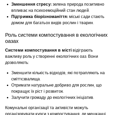
Зменшення стресу:
зелена природа позитивно
впливає на психоемоційний стан людей.
Підтримка біорізноманіття:
міські сади стають
домом для багатьох видів рослин і тварин.
Роль системи компостування в екологічних
оазах
Системи компостування в місті
відіграють
важливу роль у створенні екологічних оаз. Вони
дозволяють:
Зменшити кількість відходів, які потрапляють на
сміттєзвалища.
Отримати натуральне добриво для рослин, що
покращує їх ріст і розвиток.
Залучити громаду до екологічних ініціатив.
Комунальні організації та активісти можуть
організовувати курси з компостування, де мешканці