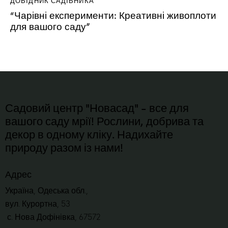
ДОВІДНИК САДІВНИКА
“Чарівні експерименти: Креативні живоплоти
для вашого саду”
Садовий центр "Новасад" - все для
вашого саду мрії! Рослини, добрива та
декор в одному кліку. Надихайте
природу разом із нами!
Адрес
Україна, Одеська обл.,
вул. Курортна, 53
с. Нова Дофінівка, 67572