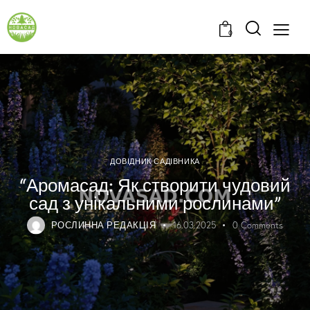
0
ДОВІДНИК САДІВНИКА
“Аромасад: Як створити чудовий
сад з унікальними рослинами”
РОСЛИННА РЕДАКЦІЯ
16.03.2025
0
Comments