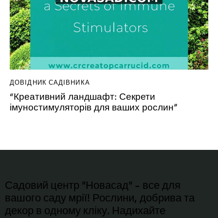
ДОВІДНИК САДІВНИКА
“Креативний ландшафт: Секрети
імуностимуляторів для ваших рослин”
Садовий центр "Новасад" - все для
вашого саду мрії! Рослини, добрива та
декор в одному кліку. Надихайте