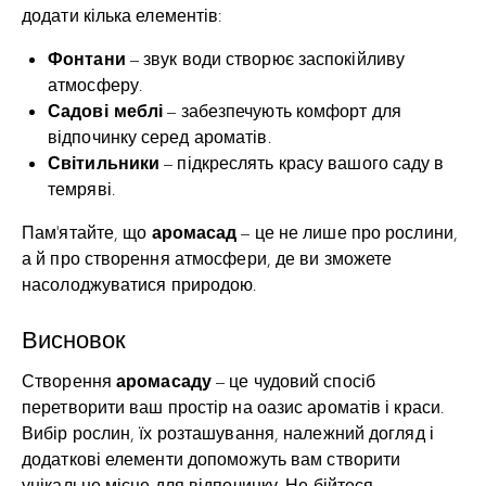
додати кілька елементів:
Фонтани
– звук води створює заспокійливу
атмосферу.
Садові меблі
– забезпечують комфорт для
відпочинку серед ароматів.
Світильники
– підкреслять красу вашого саду в
темряві.
аромасад
Пам’ятайте, що
– це не лише про рослини,
а й про створення атмосфери, де ви зможете
насолоджуватися природою.
Висновок
аромасаду
Створення
– це чудовий спосіб
перетворити ваш простір на оазис ароматів і краси.
Вибір рослин, їх розташування, належний догляд і
додаткові елементи допоможуть вам створити
унікальне місце для відпочинку. Не бійтеся