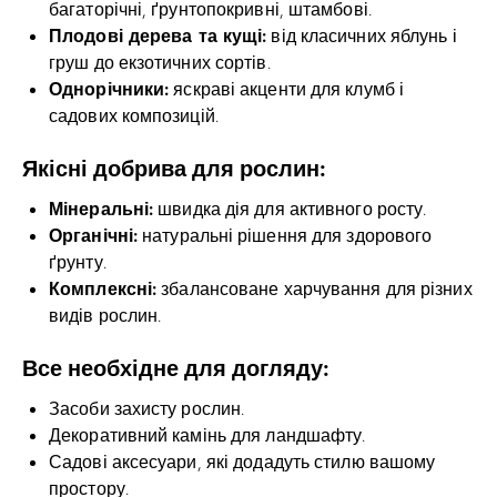
багаторічні, ґрунтопокривні, штамбові.
Плодові дерева та кущі:
від класичних яблунь і
груш до екзотичних сортів.
Однорічники:
яскраві акценти для клумб і
садових композицій.
Якісні добрива для рослин:
Мінеральні:
швидка дія для активного росту.
Органічні:
натуральні рішення для здорового
ґрунту.
Комплексні:
збалансоване харчування для різних
видів рослин.
Все необхідне для догляду:
Засоби захисту рослин.
Декоративний камінь для ландшафту.
Садові аксесуари, які додадуть стилю вашому
простору.